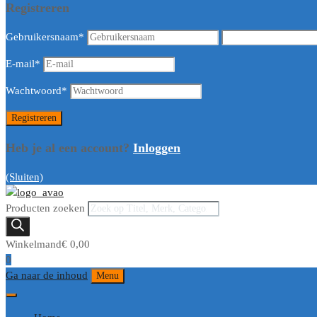
Registreren
Gebruikersnaam
*
E-mail
*
Wachtwoord
*
Heb je al een account?
Inloggen
(Sluiten)
Producten zoeken
Winkelmand
€
0,00
0
Ga naar de inhoud
Menu