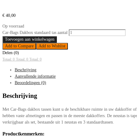
€
40,00
Op voorraad
Car-Bags Dakbox standaard tas aantal
Toevoegen aan winkelwagen
Add to Compare
Add to Wishlist
Delen (0)
Totaal: 0
Totaal: 0
Totaal: 0
Beschrijving
Aanvullende informatie
Beoordelingen (0)
Beschrijving
Met Car-Bags dakbox tassen kunt u de beschikbare ruimte in uw dakkoffer of s
hebben vaste afmetingen en passen in de meeste dakkoffers. De neustas is tap
verkrijgbaar als set, bestaande uit 1 neustas en 3 standaardtassen.
Productkenmerken: