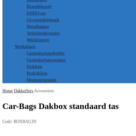
Brandblusser
EHBO-set
Gevarendriehoek
Noodhamer
Veiligheidsvesten
Wieldoppen
Werkplaats
Gereedschapskoffer
Gereedschapswagen
Krikken
Potkrikken
Momentsleutels
Home
Dakkoffers
Accessoires
Car-Bags Dakbox standaard tas
Code:
BOXBAG3N