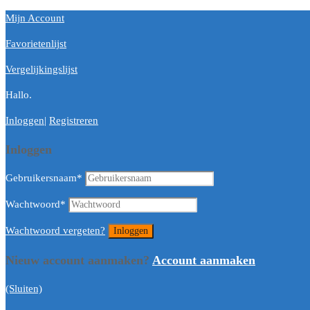
Mijn Account
Favorietenlijst
Vergelijkingslijst
Hallo.
Inloggen
|
Registreren
Inloggen
Gebruikersnaam
*
Wachtwoord
*
Wachtwoord vergeten?
Nieuw account aanmaken?
Account aanmaken
(Sluiten)