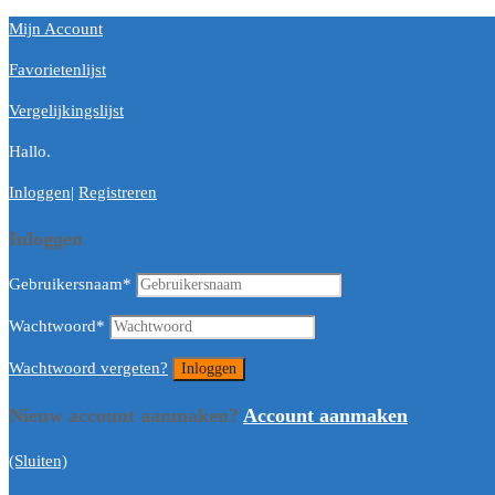
Mijn Account
Favorietenlijst
Vergelijkingslijst
Hallo.
Inloggen
|
Registreren
Inloggen
Gebruikersnaam
*
Wachtwoord
*
Wachtwoord vergeten?
Nieuw account aanmaken?
Account aanmaken
(Sluiten)