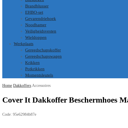
Brandblusser
EHBO-set
Gevarendriehoek
Noodhamer
Veiligheidsvesten
Wieldoppen
Werkplaats
Gereedschapskoffer
Gereedschapswagen
Krikken
Potkrikken
Momentsleutels
Home
Dakkoffers
Accessoires
Cover It Dakkoffer Beschermhoes Ma
Code:
95e62984b87e