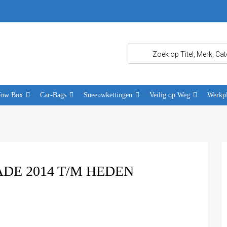
Tow Box
Car-Bags
Sneeuwkettingen
Veilig op Weg
Werkpl
DE 2014 T/M HEDEN