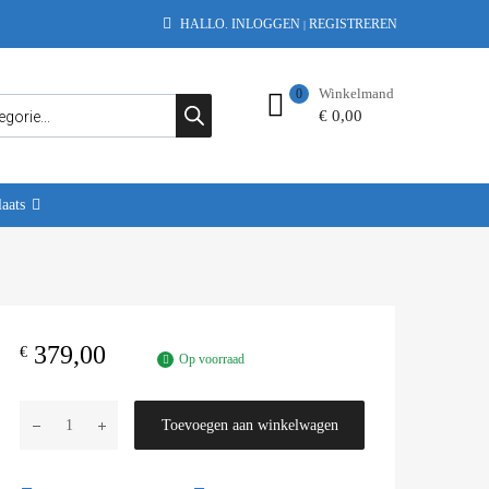
HALLO.
INLOGGEN
REGISTREREN
|
Winkelmand
0
€
0,00
aats
379,00
€
Op voorraad
Toevoegen aan winkelwagen