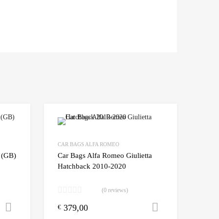
Add to Wishlist
Add to Wishlist
CAR BAGS ALFA ROMEO
Add to Compare
Add t
 (GB)
Car Bags Alfa Romeo Giulietta
Hatchback 2010-2020
(0 reviews)
379,00
Toevoegen aan winkelwagen
Toevoegen a
€