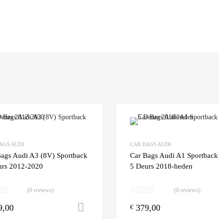
Add to Wishlist
AGS AUDI
CAR BAGS AUDI
 Compare
Add to Compare
Bags Audi A3 (8V) Sportback
Car Bags Audi A1 Sportback
urs 2012-2020
5 Deurs 2018-heden
(0 reviews)
(0 reviews)
9,00
379,00
n winkelwagen
Toevoegen aan winkelwagen
€