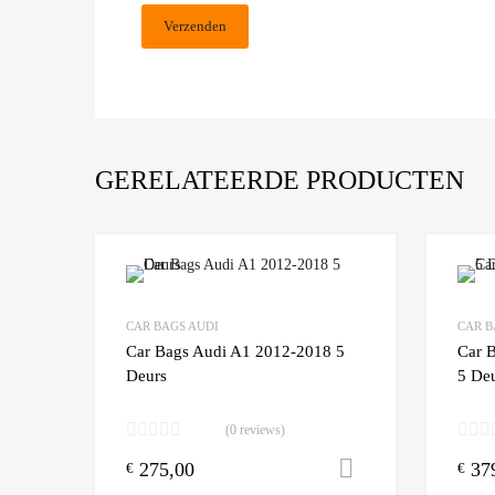
GERELATEERDE PRODUCTEN
Add to Wishlist
CAR BAGS AUDI
CAR B
Add to
Car Bags Audi A1 2012-2018 5
Car 
Deurs
5 De
(0 reviews)
275,00
37
Toevoegen aa
€
€