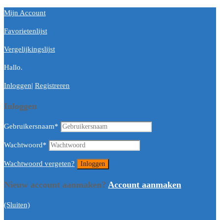
Mijn Account
Favorietenlijst
Vergelijkingslijst
Hallo.
Inloggen
|
Registreren
Inloggen
Gebruikersnaam
*
Wachtwoord
*
Wachtwoord vergeten?
Nieuw account aanmaken?
Account aanmaken
(Sluiten)