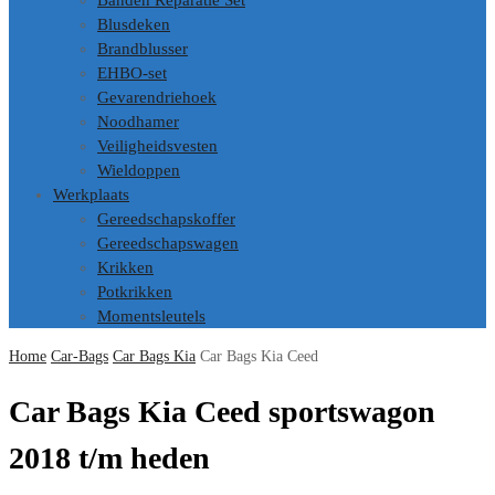
Banden Reparatie Set
Blusdeken
Brandblusser
EHBO-set
Gevarendriehoek
Noodhamer
Veiligheidsvesten
Wieldoppen
Werkplaats
Gereedschapskoffer
Gereedschapswagen
Krikken
Potkrikken
Momentsleutels
Home
Car-Bags
Car Bags Kia
Car Bags Kia Ceed
Car Bags Kia Ceed sportswagon
2018 t/m heden