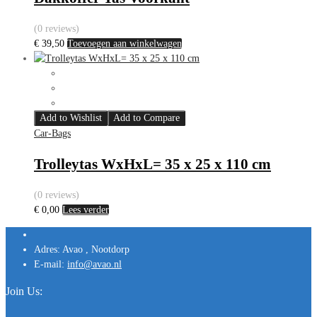
(0 reviews)
€
39,50
Toevoegen aan winkelwagen
Add to Wishlist
Add to Compare
Car-Bags
Trolleytas WxHxL= 35 x 25 x 110 cm
(0 reviews)
€
0,00
Lees verder
Adres:
Avao , Nootdorp
E-mail:
info@avao.nl
Join Us: