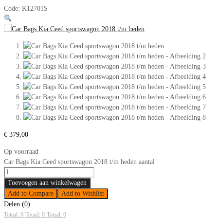
Code:
K12701S
€
379,00
Op voorraad
Car Bags Kia Ceed sportswagon 2018 t/m heden aantal
Toevoegen aan winkelwagen
Add to Compare
Add to Wishlist
Delen (0)
Totaal: 0
Totaal: 0
Totaal: 0