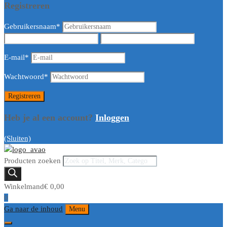
Registreren
Gebruikersnaam
*
E-mail
*
Wachtwoord
*
Heb je al een account?
Inloggen
(Sluiten)
Producten zoeken
Winkelmand
€
0,00
0
Ga naar de inhoud
Menu