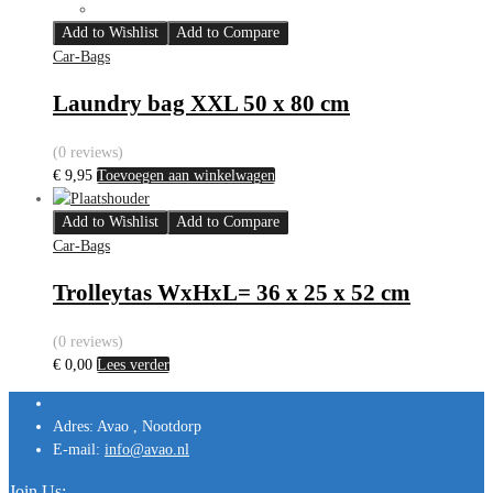
Add to Wishlist
Add to Compare
Car-Bags
Laundry bag XXL 50 x 80 cm
(0 reviews)
€
9,95
Toevoegen aan winkelwagen
Add to Wishlist
Add to Compare
Car-Bags
Trolleytas WxHxL= 36 x 25 x 52 cm
(0 reviews)
€
0,00
Lees verder
Adres:
Avao , Nootdorp
E-mail:
info@avao.nl
Join Us: