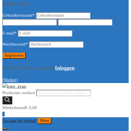
Registreren
Gebruikersnaam
*
E-mail
*
Wachtwoord
*
Heb je al een account?
Inloggen
(Sluiten)
Producten zoeken
Winkelmand
€
0,00
0
Ga naar de inhoud
Menu