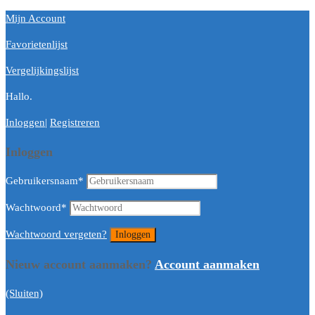
Mijn Account
Favorietenlijst
Vergelijkingslijst
Hallo.
Inloggen
|
Registreren
Inloggen
Gebruikersnaam
*
Wachtwoord
*
Wachtwoord vergeten?
Nieuw account aanmaken?
Account aanmaken
(Sluiten)