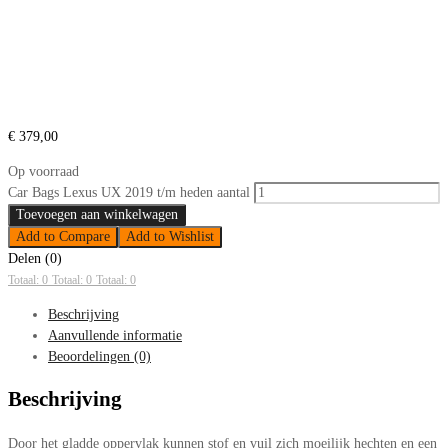
€
379,00
Op voorraad
Car Bags Lexus UX 2019 t/m heden aantal
Toevoegen aan winkelwagen
Add to Compare
Add to Wishlist
Delen (0)
Totaal: 0
Totaal: 0
Totaal: 0
Beschrijving
Aanvullende informatie
Beoordelingen (0)
Beschrijving
Door het gladde oppervlak kunnen stof en vuil zich moeilijk hechten en een