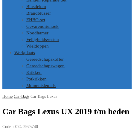
Banden Reparatie Set
Blusdeken
Brandblusser
EHBO-set
Gevarendriehoek
Noodhamer
Veiligheidsvesten
Wieldoppen
Werkplaats
Gereedschapskoffer
Gereedschapswagen
Krikken
Potkrikken
Momentsleutels
Home
Car-Bags
Car Bags Lexus
Car Bags Lexus UX 2019 t/m heden
Code:
e074a2975740