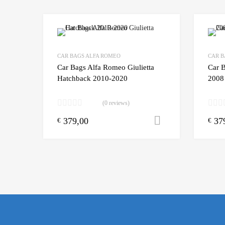
Add to Wishlist
CAR BAGS ALFA ROMEO
CAR B
Add to
Car Bags Alfa Romeo Giulietta
Car 
Hatchback 2010-2020
2008
(0 reviews)
379,00
37
Toevoegen aa
€
€