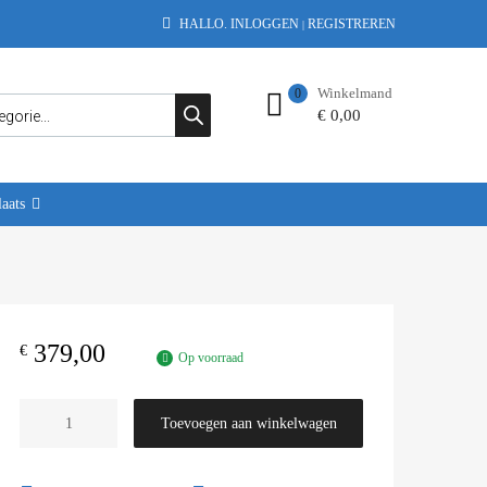
HALLO.
INLOGGEN
REGISTREREN
|
Winkelmand
0
€
0,00
aats
379,00
€
Op voorraad
Toevoegen aan winkelwagen