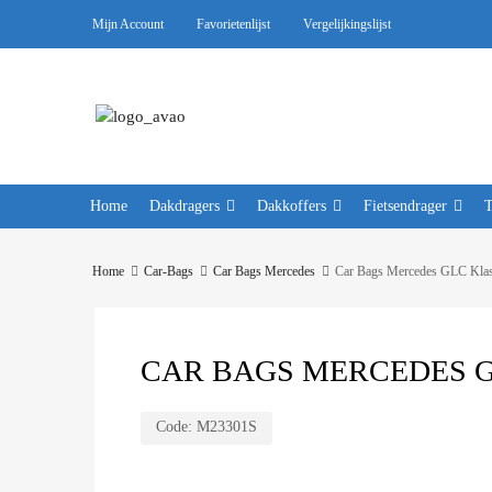
Mijn Account
Favorietenlijst
Vergelijkingslijst
Home
Dakdragers
Dakkoffers
Fietsendrager
Home
Car-Bags
Car Bags Mercedes
Car Bags Mercedes GLC Kla
CAR BAGS MERCEDES GL
Code:
M23301S