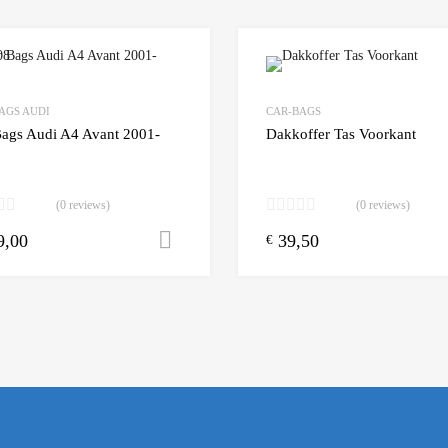
Add to Wishlist
AGS AUDI
CAR-BAGS
 Compare
Add to Compare
Bags Audi A4 Avant 2001-
Dakkoffer Tas Voorkant
(0 reviews)
(0 reviews)
9,00
39,50
n winkelwagen
Toevoegen aan winkelwagen
€