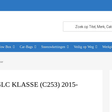
Tow Box
Car-Bags
Sneeuwkettingen
Veilig op Weg
Werkpl
sse
C KLASSE (C253) 2015-