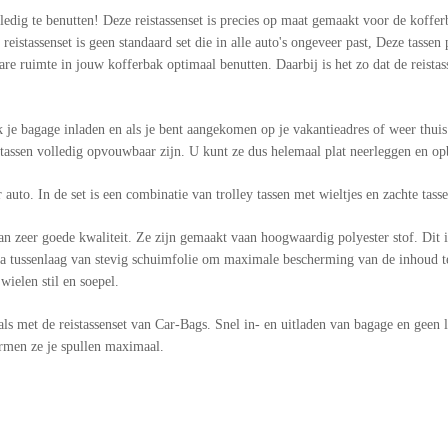
dig te benutten! Deze reistassenset is precies op maat gemaakt voor de koffer
istassenset is geen standaard set die in alle auto's ongeveer past, Deze tassen
 ruimte in jouw kofferbak optimaal benutten. Daarbij is het zo dat de reistass
k je bagage inladen en als je bent aangekomen op je vakantieadres of weer thui
de tassen volledig opvouwbaar zijn. U kunt ze dus helemaal plat neerleggen en o
 auto. In de set is een combinatie van trolley tassen met wieltjes en zachte tass
an zeer goede kwaliteit. Ze zijn gemaakt vaan hoogwaardig polyester stof. Dit 
 tussenlaag van stevig schuimfolie om maximale bescherming van de inhoud te r
ielen stil en soepel.
ls met de reistassenset van Car-Bags. Snel in- en uitladen van bagage en geen
ermen ze je spullen maximaal.