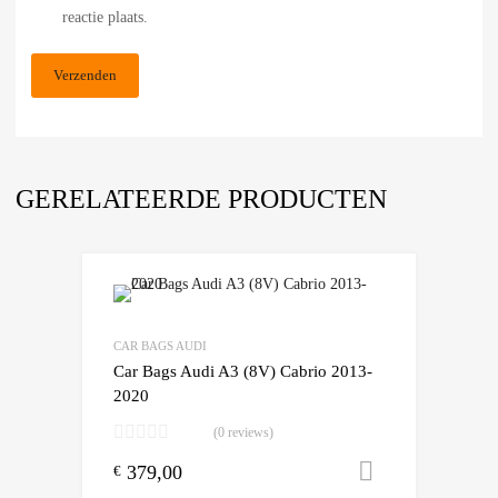
reactie plaats.
GERELATEERDE PRODUCTEN
Add to Wishlist
Add to Compare
CAR BAGS AUDI
Car Bags Audi A3 (8V) Cabrio 2013-
2020
(0 reviews)
379,00
Toevoegen
€