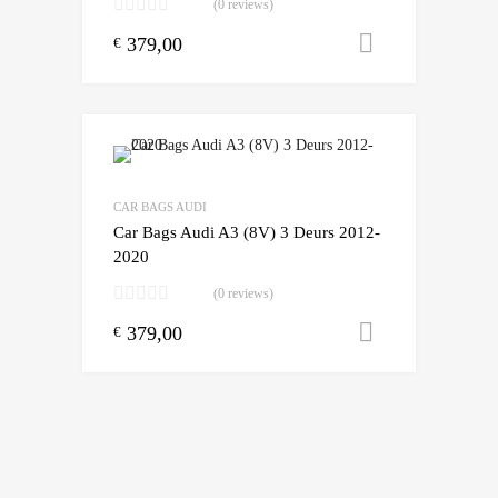
(0 reviews)
379,00
Toevoegen
€
Add to Wishlist
Add to Compare
CAR BAGS AUDI
Car Bags Audi A3 (8V) 3 Deurs 2012-
2020
(0 reviews)
379,00
Toevoegen
€