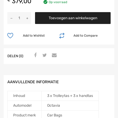
379,00
€
Op voorraad
Toevoegen aan winkelwagen
Add to Wishlist
Add to Compare
DELEN (0)
AANVULLENDE INFORMATIE
Inhoud
3 x Trolleytas + 3 x handtas
Automodel
Octavia
Product merk
Car Bags