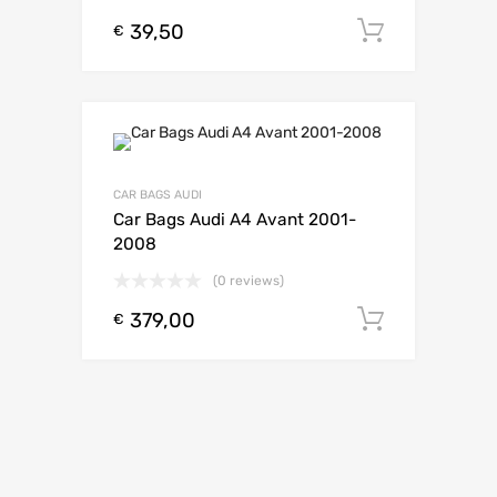
39,50
Toevoeg
€
CAR BAGS AUDI
Car Bags Audi A4 Avant 2001-
2008
(0 reviews)
379,00
Toevoeg
€