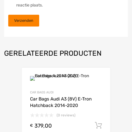
reactie plaats.
GERELATEERDE PRODUCTEN
CAR BAGS AUDI
Car Bags Audi A3 (8V) E-Tron
Hatchback 2014-2020
(0 reviews)
379,00
Toevoeg
€