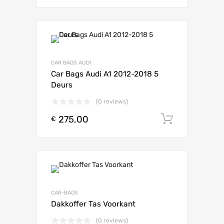
CAR BAGS AUDI
Car Bags Audi A1 2012-2018 5
Deurs
(0 reviews)
275,00
Toevoeg
€
CAR-BAGS
Dakkoffer Tas Voorkant
(0 reviews)