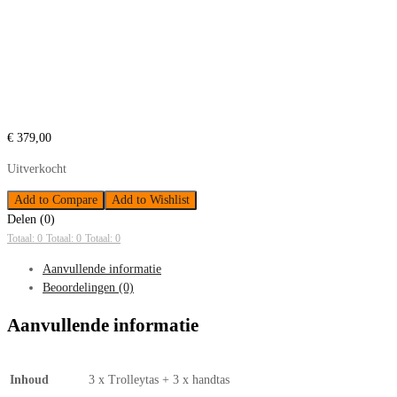
€
379,00
Uitverkocht
Add to Compare
Add to Wishlist
Delen (0)
Totaal: 0
Totaal: 0
Totaal: 0
Aanvullende informatie
Beoordelingen (0)
Aanvullende informatie
Inhoud
3 x Trolleytas + 3 x handtas