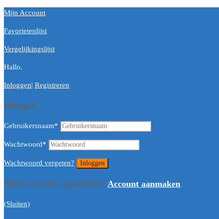
Mijn Account
Favorietenlijst
Vergelijkingslijst
Hallo.
Inloggen
|
Registreren
Inloggen
Gebruikersnaam
*
Wachtwoord
*
Wachtwoord vergeten?
Nieuw account aanmaken?
Account aanmaken
(Sluiten)