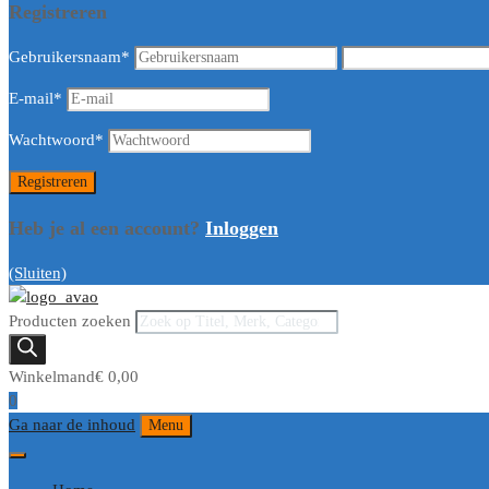
Registreren
Gebruikersnaam
*
E-mail
*
Wachtwoord
*
Heb je al een account?
Inloggen
(Sluiten)
Producten zoeken
Winkelmand
€
0,00
0
Ga naar de inhoud
Menu