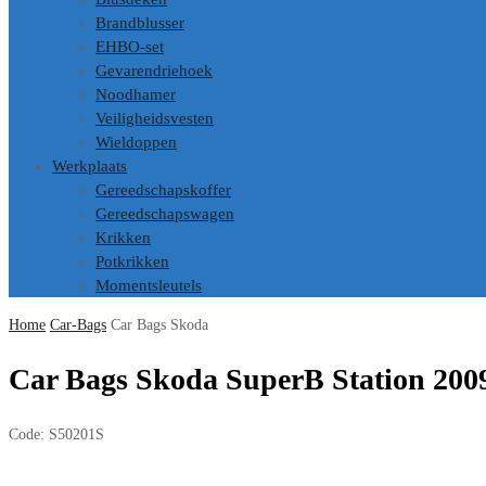
Brandblusser
EHBO-set
Gevarendriehoek
Noodhamer
Veiligheidsvesten
Wieldoppen
Werkplaats
Gereedschapskoffer
Gereedschapswagen
Krikken
Potkrikken
Momentsleutels
Home
Car-Bags
Car Bags Skoda
Car Bags Skoda SuperB Station 200
Code:
S50201S