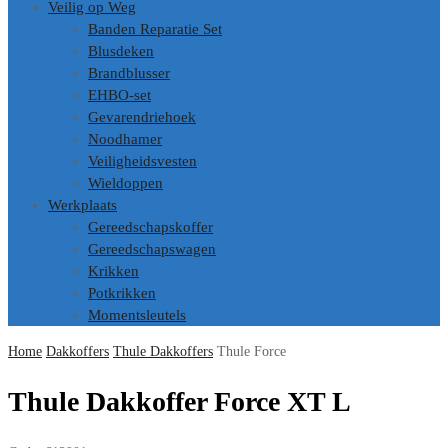
Veilig op Weg
Banden Reparatie Set
Blusdeken
Brandblusser
EHBO-set
Gevarendriehoek
Noodhamer
Veiligheidsvesten
Wieldoppen
Werkplaats
Gereedschapskoffer
Gereedschapswagen
Krikken
Potkrikken
Momentsleutels
Home
Dakkoffers
Thule Dakkoffers
Thule Force
Thule Dakkoffer Force XT L