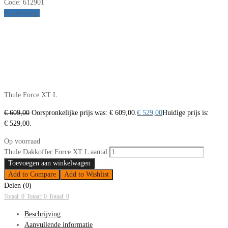
Code:
612901
Aanbieding!
Thule Force XT L
€
609,00
Oorspronkelijke prijs was: € 609,00.
€
529,00
Huidige prijs is:
€ 529,00.
Op voorraad
Thule Dakkoffer Force XT L aantal
Toevoegen aan winkelwagen
Add to Compare
Add to Wishlist
Delen (0)
Totaal: 0
Totaal: 0
Totaal: 0
Beschrijving
Aanvullende informatie