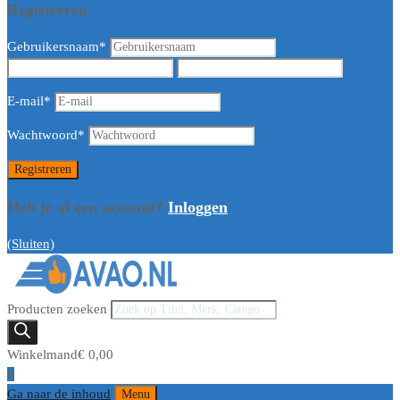
Registreren
Gebruikersnaam
*
E-mail
*
Wachtwoord
*
Heb je al een account?
Inloggen
(Sluiten)
Producten zoeken
Winkelmand
€
0,00
0
Ga naar de inhoud
Menu