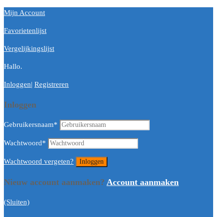
Mijn Account
Favorietenlijst
Vergelijkingslijst
Hallo.
Inloggen
|
Registreren
Inloggen
Gebruikersnaam
*
Wachtwoord
*
Wachtwoord vergeten?
Nieuw account aanmaken?
Account aanmaken
(Sluiten)