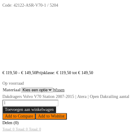
Code:
42122-ASR-V70-1 / 5204
€
119,50
-
€
149,50
Prijsklasse: € 119,50 tot € 149,50
Op voorraad
Materiaal
Wissen
Dakdragers Volvo V70 Station 2007-2015 | Atera | Open Dakrailing aantal
Toevoegen aan winkelwagen
Add to Compare
Add to Wishlist
Delen (0)
Totaal: 0
Totaal: 0
Totaal: 0