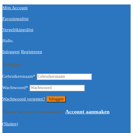
Mijn Account
Favorietenlijst
Vergelijkingslijst
Hallo.
Inloggen
|
Registreren
Inloggen
Gebruikersnaam
*
Wachtwoord
*
Wachtwoord vergeten?
Nieuw account aanmaken?
Account aanmaken
(Sluiten)