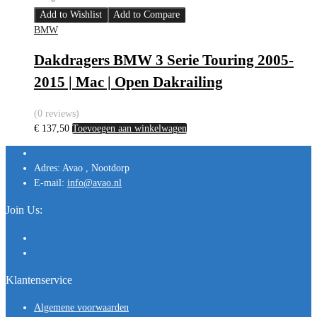
Add to Wishlist
Add to Compare
BMW
Dakdragers BMW 3 Serie Touring 2005-
2015 | Mac | Open Dakrailing
(0 reviews)
€
137,50
Toevoegen aan winkelwagen
Adres:
Avao , Nootdorp
E-mail:
info@avao.nl
Join Us:
Klantenservice
Algemene voorwaarden