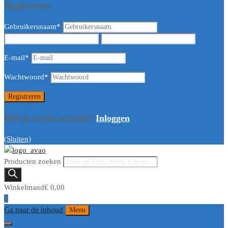
Registreren
Gebruikersnaam
*
E-mail
*
Wachtwoord
*
Heb je al een account?
Inloggen
(Sluiten)
Producten zoeken
Winkelmand
€
0,00
0
Ga naar de inhoud
Menu