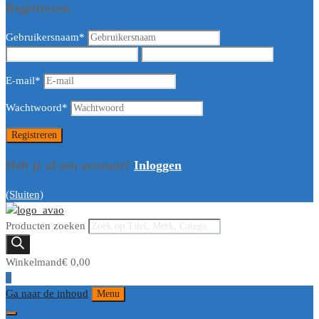
Registreren
Gebruikersnaam
*
E-mail
*
Wachtwoord
*
Heb je al een account?
Inloggen
(Sluiten)
Producten zoeken
Winkelmand
€
0,00
0
Ga naar de inhoud
Menu