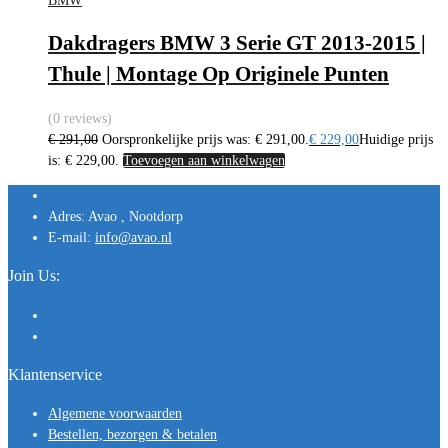
BMW
Dakdragers BMW 3 Serie GT 2013-2015 |
Thule | Montage Op Originele Punten
(0 reviews)
€
291,00
Oorspronkelijke prijs was: € 291,00.
€
229,00
Huidige prijs
is: € 229,00.
Toevoegen aan winkelwagen
Adres:
Avao , Nootdorp
E-mail:
info@avao.nl
Join Us:
Klantenservice
Algemene voorwaarden
Bestellen, bezorgen & betalen