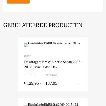
GERELATEERDE PRODUCTEN
Add to Wishlist
Add to Compare
BMW
Dakdragers BMW 3 Serie Sedan 2005-
2012 | Mac | Glad Dak
(0 reviews)
129,95
-
137,95
Opties sele
€
€