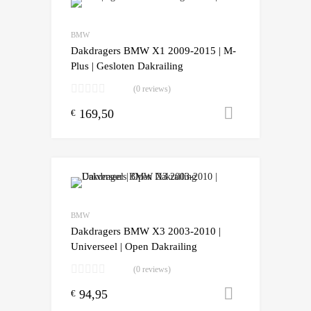
Add to Wishlist
Add to Compare
BMW
Dakdragers BMW X1 2009-2015 | M-
Plus | Gesloten Dakrailing
(0 reviews)
169,50
Toevoegen
€
Add to Wishlist
Add to Compare
BMW
Dakdragers BMW X3 2003-2010 |
Universeel | Open Dakrailing
(0 reviews)
94,95
Toevoegen
€