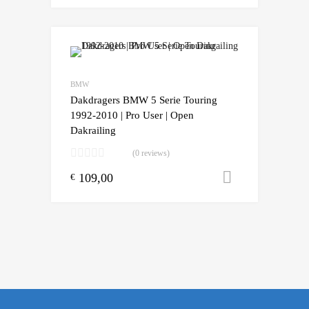
Add to Wishlist
Add to Compare
BMW
Dakdragers BMW 5 Serie Touring
1992-2010 | Pro User | Open
Dakrailing
(0 reviews)
109,00
Toevoegen
€