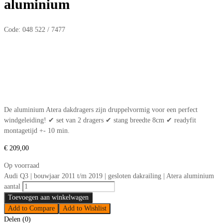
aluminium
Code:
048 522 / 7477
De aluminium Atera dakdragers zijn druppelvormig voor een perfect
windgeleiding! ✔ set van 2 dragers ✔ stang breedte 8cm ✔ readyfit
montagetijd +- 10 min.
€
209,00
Op voorraad
Audi Q3 | bouwjaar 2011 t/m 2019 | gesloten dakrailing | Atera aluminium
aantal
Toevoegen aan winkelwagen
Add to Compare
Add to Wishlist
Delen (0)