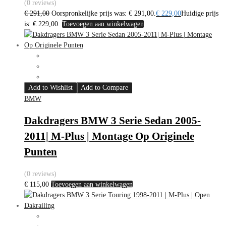
(0 reviews)
€
291,00
Oorspronkelijke prijs was: € 291,00.
€
229,00
Huidige prijs
is: € 229,00.
Toevoegen aan winkelwagen
Add to Wishlist
Add to Compare
BMW
Dakdragers BMW 3 Serie Sedan 2005-
2011| M-Plus | Montage Op Originele
Punten
(0 reviews)
€
115,00
Toevoegen aan winkelwagen