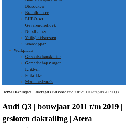
Banden Reparatie Set
Blusdeken
Brandblusser
EHBO-set
Gevarendriehoek
Noodhamer
Veiligheidsvesten
Wieldoppen
Werkplaats
Gereedschapskoffer
Gereedschapswagen
Krikken
Potkrikken
Momentsleutels
Home
Dakdragers
Dakdragers Personenauto's
Audi
Dakdragers Audi Q3
Audi Q3 | bouwjaar 2011 t/m 2019 |
gesloten dakrailing | Atera