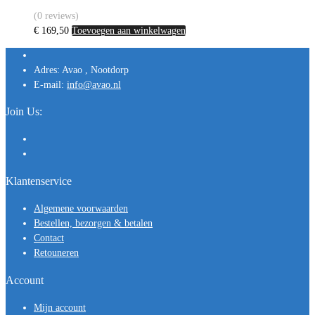
(0 reviews)
€
169,50
Toevoegen aan winkelwagen
Adres:
Avao , Nootdorp
E-mail:
info@avao.nl
Join Us:
Klantenservice
Algemene voorwaarden
Bestellen, bezorgen & betalen
Contact
Retouneren
Account
Mijn account