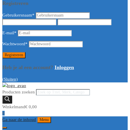
Registreren
Gebruikersnaam
*
E-mail
*
Wachtwoord
*
Heb je al een account?
Inloggen
(Sluiten)
Producten zoeken
Winkelmand
€
0,00
0
Ga naar de inhoud
Menu