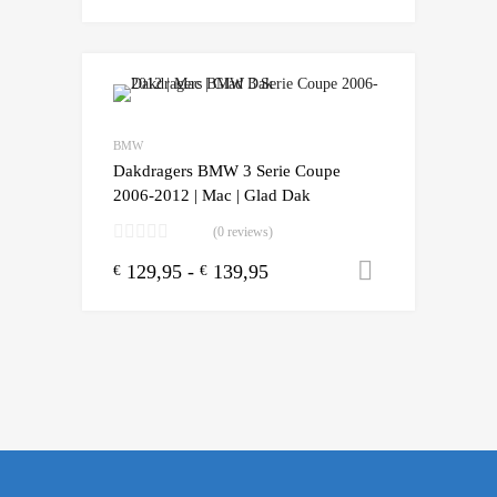
Add to Wishlist
Add to Compare
BMW
Dakdragers BMW 3 Serie Coupe
2006-2012 | Mac | Glad Dak
(0 reviews)
129,95
-
139,95
Opties sele
€
€