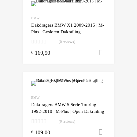
Add to Wishlist
Add to Compare
BMW
Dakdragers BMW X1 2009-2015 | M-
Plus | Gesloten Dakrailing
(0 reviews)
169,50
Toevoegen
€
Add to Wishlist
Add to Compare
BMW
Dakdragers BMW 5 Serie Touring
1992-2010 | M-Plus | Open Dakrailing
(0 reviews)
109,00
Toevoegen
€