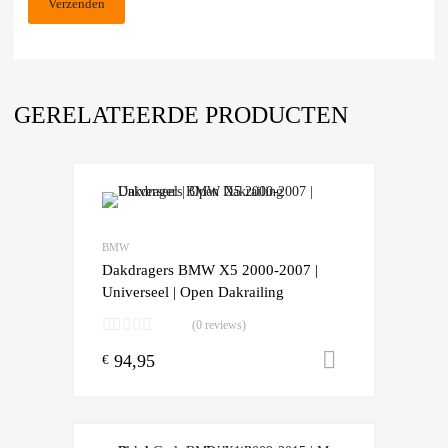
GERELATEERDE PRODUCTEN
Add to Wishlist
Add to Compare
BMW
Dakdragers BMW X5 2000-2007 |
Universeel | Open Dakrailing
(0 reviews)
94,95
Toevoegen
€