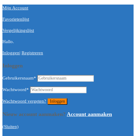
Mijn Account
Favorietenlijst
Vergelijkingslijst
Hallo.
Inloggen
|
Registreren
Inloggen
Gebruikersnaam
*
Wachtwoord
*
Wachtwoord vergeten?
Nieuw account aanmaken?
Account aanmaken
(Sluiten)