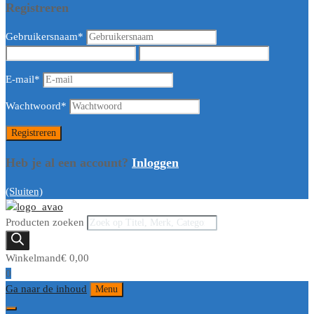
Registreren
Gebruikersnaam
*
E-mail
*
Wachtwoord
*
Heb je al een account?
Inloggen
(Sluiten)
Producten zoeken
Winkelmand
€
0,00
0
Ga naar de inhoud
Menu