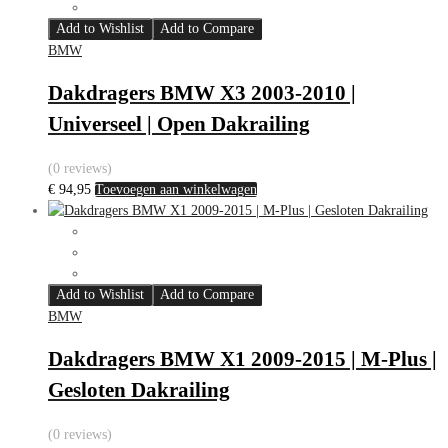
Add to Wishlist
Add to Compare
BMW
Dakdragers BMW X3 2003-2010 |
Universeel | Open Dakrailing
(0 reviews)
€
94,95
Toevoegen aan winkelwagen
Add to Wishlist
Add to Compare
BMW
Dakdragers BMW X1 2009-2015 | M-Plus |
Gesloten Dakrailing
(0 reviews)