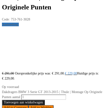
Originele Punten
Code:
753-761-3028
Aanbieding!
€
291,00
Oorspronkelijke prijs was: € 291,00.
€
229,00
Huidige prijs is:
€ 229,00.
Op voorraad
Dakdragers BMW 3 Serie GT 2013-2015 | Thule | Montage Op Originele
Punten aantal
Toevoegen aan winkelwagen
Add to Compare
Add to Wishlist