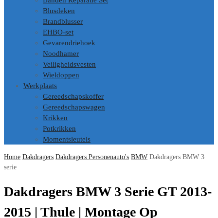
Banden Reparatie Set
Blusdeken
Brandblusser
EHBO-set
Gevarendriehoek
Noodhamer
Veiligheidsvesten
Wieldoppen
Werkplaats
Gereedschapskoffer
Gereedschapswagen
Krikken
Potkrikken
Momentsleutels
Home
Dakdragers
Dakdragers Personenauto's
BMW
Dakdragers BMW 3
serie
Dakdragers BMW 3 Serie GT 2013-
2015 | Thule | Montage Op