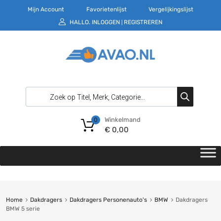
Mijn Account
Favorietenlijst
Vergelijkingslijst
HALLO.
INLOGGEN
REGISTREREN
|
Winkelmand
0
€
0,00
Home
Dakdragers
Dakdragers Personenauto's
BMW
Dakdragers
BMW 5 serie