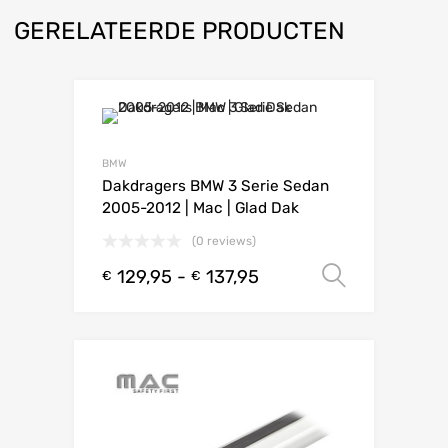
GERELATEERDE PRODUCTEN
BMW
Dakdragers BMW 3 Serie Sedan
2005-2012 | Mac | Glad Dak
(0 reviews)
129,95
-
137,95
Opties s
€
€