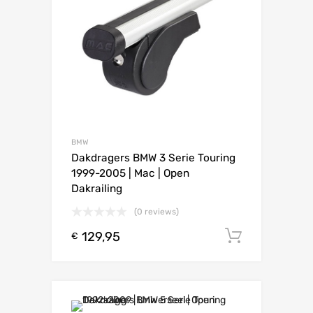
BMW
Dakdragers BMW 3 Serie Touring
1999-2005 | Mac | Open
Dakrailing
(0 reviews)
129,95
Toevoeg
€