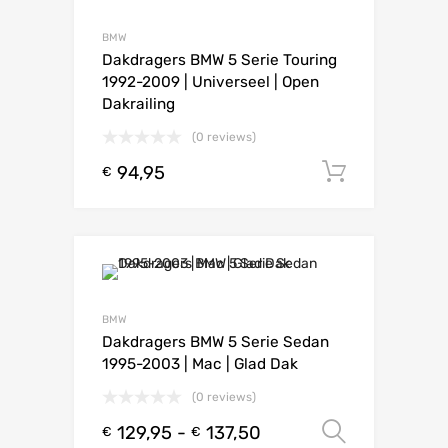
BMW
Dakdragers BMW 5 Serie Touring
1992-2009 | Universeel | Open
Dakrailing
(0 reviews)
94,95
Toevoeg
€
BMW
Dakdragers BMW 5 Serie Sedan
1995-2003 | Mac | Glad Dak
(0 reviews)
129,95
-
137,50
Opties s
€
€