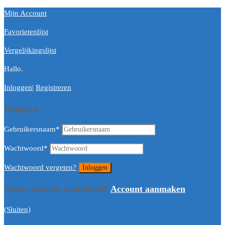
Mijn Account
Favorietenlijst
Vergelijkingslijst
Hallo.
Inloggen
|
Registreren
Inloggen
Gebruikersnaam
*
Wachtwoord
*
Wachtwoord vergeten?
Nieuw account aanmaken?
Account aanmaken
(Sluiten)