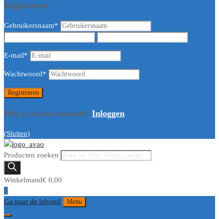
Registreren
Gebruikersnaam
*
E-mail
*
Wachtwoord
*
Heb je al een account?
Inloggen
(Sluiten)
Producten zoeken
Winkelmand
€
0,00
0
Ga naar de inhoud
Menu