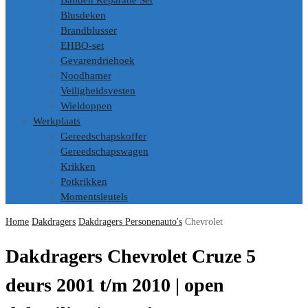
Banden Reparatie Set
Blusdeken
Brandblusser
EHBO-set
Gevarendriehoek
Noodhamer
Veiligheidsvesten
Wieldoppen
Werkplaats
Gereedschapskoffer
Gereedschapswagen
Krikken
Potkrikken
Momentsleutels
Home
Dakdragers
Dakdragers Personenauto's
Chevrolet
Dakdragers Chevrolet Cruze 5
deurs 2001 t/m 2010 | open