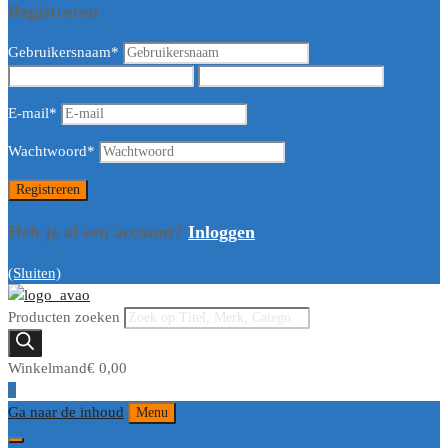
Registreren
Gebruikersnaam
*
E-mail
*
Wachtwoord
*
Heb je al een account?
Inloggen
(Sluiten)
Producten zoeken
Winkelmand
€
0,00
0
Ga naar de inhoud
Menu