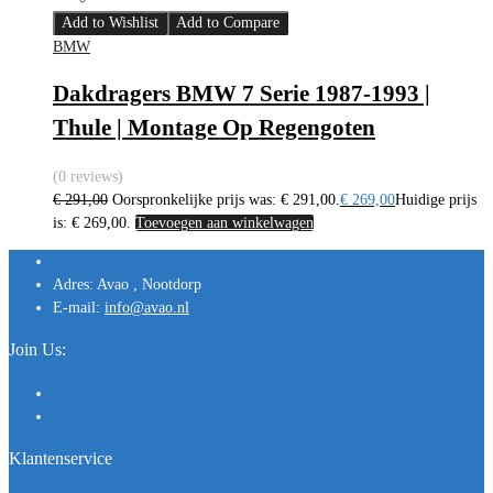
Add to Wishlist
Add to Compare
BMW
Dakdragers BMW 7 Serie 1987-1993 |
Thule | Montage Op Regengoten
(0 reviews)
€
291,00
Oorspronkelijke prijs was: € 291,00.
€
269,00
Huidige prijs
is: € 269,00.
Toevoegen aan winkelwagen
Adres:
Avao , Nootdorp
E-mail:
info@avao.nl
Join Us:
Klantenservice