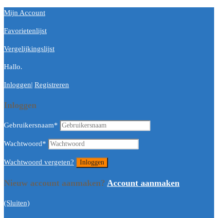
Mijn Account
Favorietenlijst
Vergelijkingslijst
Hallo.
Inloggen
|
Registreren
Inloggen
Gebruikersnaam
*
Wachtwoord
*
Wachtwoord vergeten?
Nieuw account aanmaken?
Account aanmaken
(Sluiten)