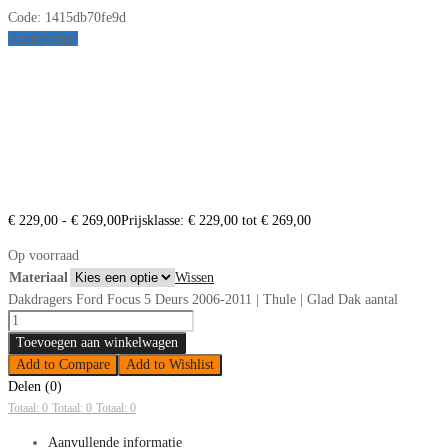
Code:
1415db70fe9d
Aanbieding!
€
229,00
-
€
269,00
Prijsklasse: € 229,00 tot € 269,00
Op voorraad
Materiaal
Wissen
Dakdragers Ford Focus 5 Deurs 2006-2011 | Thule | Glad Dak aantal
Toevoegen aan winkelwagen
Add to Compare
Add to Wishlist
Delen (0)
Totaal: 0
Totaal: 0
Totaal: 0
Aanvullende informatie