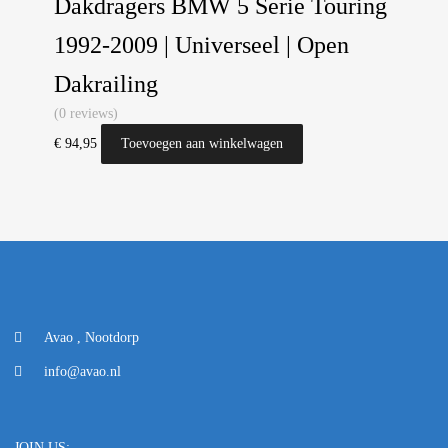
Dakdragers BMW 5 Serie Touring
1992-2009 | Universeel | Open
Dakrailing
(0 reviews)
€
94,95
Toevoegen aan winkelwagen
Avao , Nootdorp
info@avao.nl
JOIN US: