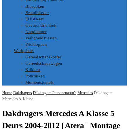
Banden Reparatie Set
Blusdeken
Brandblusser
EHBO-set
Gevarendriehoek
Noodhamer
Veiligheidsvesten
Wieldoppen
Werkplaats
Gereedschapskoffer
Gereedschapswagen
Krikken
Potkrikken
Momentsleutels
Home
Dakdragers
Dakdragers Personenauto's
Mercedes
Dakdragers
Mercedes A-Klasse
Dakdragers Mercedes A Klasse 5
Deurs 2004-2012 | Atera | Montage