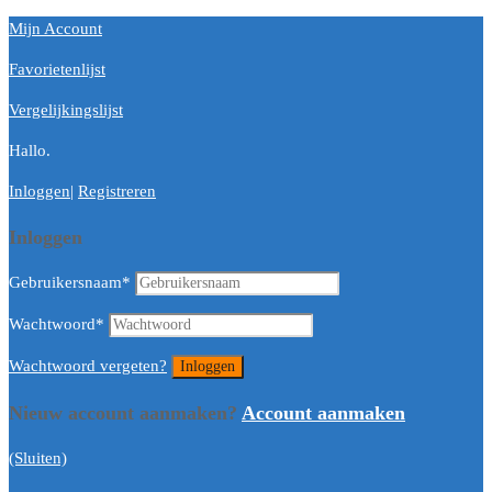
Mijn Account
Favorietenlijst
Vergelijkingslijst
Hallo.
Inloggen
|
Registreren
Inloggen
Gebruikersnaam
*
Wachtwoord
*
Wachtwoord vergeten?
Nieuw account aanmaken?
Account aanmaken
(Sluiten)