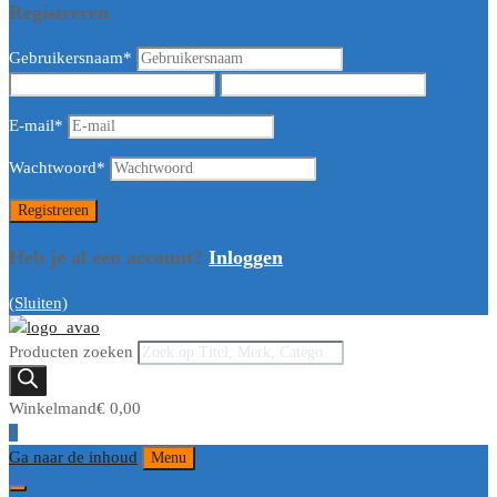
Registreren
Gebruikersnaam
*
E-mail
*
Wachtwoord
*
Heb je al een account?
Inloggen
(Sluiten)
Producten zoeken
Winkelmand
€
0,00
0
Ga naar de inhoud
Menu