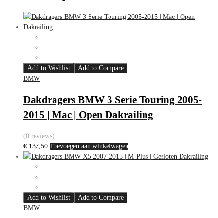
Add to Wishlist
Add to Compare
BMW
Dakdragers BMW 3 Serie Touring 2005-
2015 | Mac | Open Dakrailing
(0 reviews)
€
137,50
Toevoegen aan winkelwagen
Add to Wishlist
Add to Compare
BMW