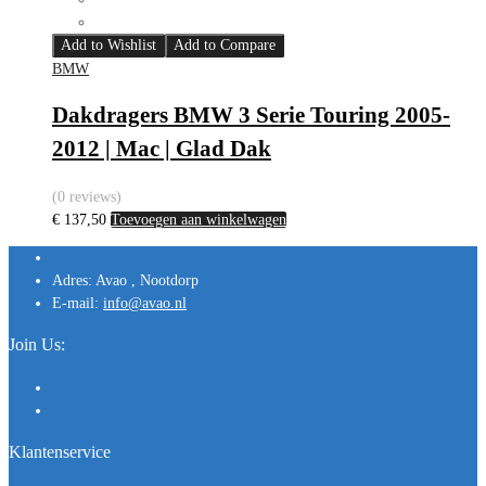
Add to Wishlist
Add to Compare
BMW
Dakdragers BMW 3 Serie Touring 2005-
2012 | Mac | Glad Dak
(0 reviews)
€
137,50
Toevoegen aan winkelwagen
Adres:
Avao , Nootdorp
E-mail:
info@avao.nl
Join Us:
Klantenservice