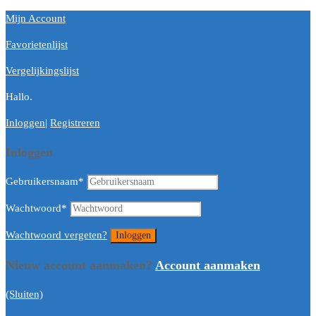
Mijn Account
Favorietenlijst
Vergelijkingslijst
Hallo.
Inloggen
|
Registreren
Inloggen
Gebruikersnaam
*
Wachtwoord
*
Wachtwoord vergeten?
Nieuw account aanmaken?
Account aanmaken
(Sluiten)