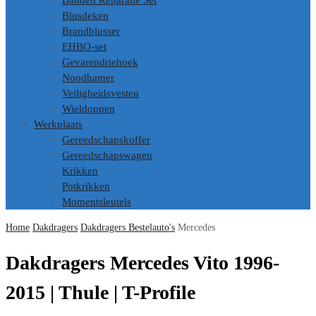
Banden Reparatie Set
Blusdeken
Brandblusser
EHBO-set
Gevarendriehoek
Noodhamer
Veiligheidsvesten
Wieldoppen
Werkplaats
Gereedschapskoffer
Gereedschapswagen
Krikken
Potkrikken
Momentsleutels
Home
Dakdragers
Dakdragers Bestelauto's
Mercedes
Dakdragers Mercedes Vito 1996-
2015 | Thule | T-Profile