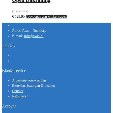
Open Dakrailing
(0 reviews)
€
129,95
Toevoegen aan winkelwagen
Adres:
Avao , Nootdorp
E-mail:
info@avao.nl
Join Us:
Klantenservice
Algemene voorwaarden
Bestellen, bezorgen & betalen
Contact
Retouneren
Account