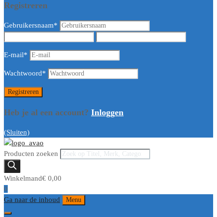
Registreren
Gebruikersnaam
*
E-mail
*
Wachtwoord
*
Heb je al een account?
Inloggen
(Sluiten)
Producten zoeken
Winkelmand
€
0,00
0
Ga naar de inhoud
Menu