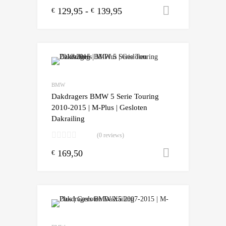
129,95
-
139,95
Opties sele
€
€
Add to Wishlist
Add to Compare
BMW
Dakdragers BMW 5 Serie Touring
2010-2015 | M-Plus | Gesloten
Dakrailing
(0 reviews)
169,50
Toevoegen
€
Add to Wishlist
Add to Compare