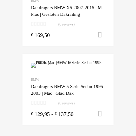
BMW
Dakdragers BMW X5 2007-2015 | M-
Plus | Gesloten Dakrailing
(0 reviews)
169,50
Toevoegen
€
Add to Wishlist
Add to Compare
BMW
Dakdragers BMW 5 Serie Sedan 1995-
2003 | Mac | Glad Dak
(0 reviews)
129,95
-
137,50
Opties sele
€
€