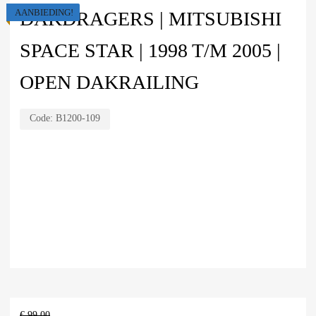
AANBIEDING!
DAKDRAGERS | MITSUBISHI
SPACE STAR | 1998 T/M 2005 |
OPEN DAKRAILING
Code:
B1200-109
€
99,00