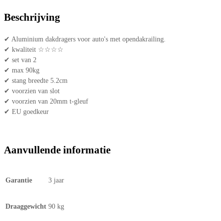
2004
Beschrijving
|
open
✔ Aluminium dakdragers voor auto's met opendakrailing.
dakrailing
✔ kwaliteit ☆☆☆☆
aantal
✔ set van 2
✔ max 90kg
✔ stang breedte 5.2cm
✔ voorzien van slot
✔ voorzien van 20mm t-gleuf
✔ EU goedkeur
Aanvullende informatie
Garantie
3 jaar
Draaggewicht
90 kg