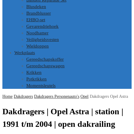
Banden Reparatie Set
Blusdeken
Brandblusser
EHBO-set
Gevarendriehoek
Noodhamer
Veiligheidsvesten
Wieldoppen
Werkplaats
Gereedschapskoffer
Gereedschapswagen
Krikken
Potkrikken
Momentsleutels
Home
Dakdragers
Dakdragers Personenauto's
Opel
Dakdragers Opel Astra
Dakdragers | Opel Astra | station |
1991 t/m 2004 | open dakrailing