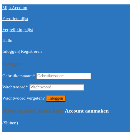
Mijn Account
Favorietenlijst
Vergelijkingslijst
Hallo.
Inloggen
|
Registreren
Inloggen
Gebruikersnaam
*
Wachtwoord
*
Wachtwoord vergeten?
Nieuw account aanmaken?
Account aanmaken
(Sluiten)