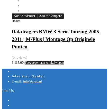
Add to Wishlist
Add to Compare
BMW
Dakdragers BMW 3 Serie Touring 2005-
2011 | M-Plus | Montage Op Originele
Punten
(0 reviews)
€
115,00
Toevoegen aan winkelwagen
Adres:
Avao , Nootdorp
E-mail:
info@avao.nl
Join Us: