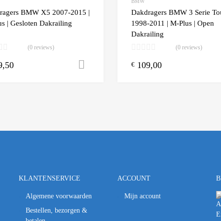
BMW
 Compare
Add to Compare
ragers BMW X5 2007-2015 |
Dakdragers BMW 3 Serie To
s | Gesloten Dakrailing
1998-2011 | M-Plus | Open
Dakrailing
(0 reviews)
(0 reviews)
9,50
109,00
n winkelwagen
Toevoegen aan winkelwagen
€
KLANTENSERVICE
ACCOUNT
B
Algemene voorwaarden
Mijn account
Bestellen, bezorgen &
betalen