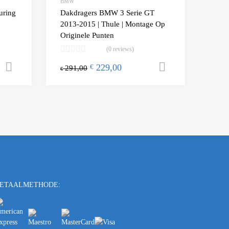
BMW
Add to Compare
Add t
uring
Dakdragers BMW 3 Serie GT
2013-2015 | Thule | Montage Op
Originele Punten
(0 reviews)
229,00
Toevoegen aan winkelwagen
Toevoegen a
€
291,00
€
ETAALMETHODE: