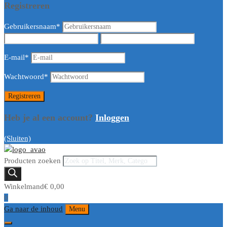
Registreren
Gebruikersnaam
*
E-mail
*
Wachtwoord
*
Heb je al een account?
Inloggen
(Sluiten)
Producten zoeken
Winkelmand
€
0,00
0
Ga naar de inhoud
Menu