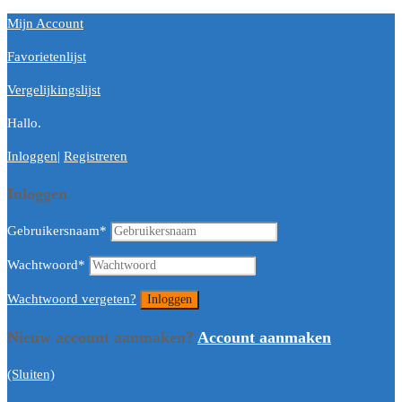
Mijn Account
Favorietenlijst
Vergelijkingslijst
Hallo.
Inloggen
|
Registreren
Inloggen
Gebruikersnaam
*
Wachtwoord
*
Wachtwoord vergeten?
Nieuw account aanmaken?
Account aanmaken
(Sluiten)