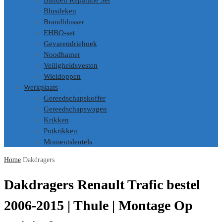
Banden Reparatie Set
Blusdeken
Brandblusser
EHBO-set
Gevarendriehoek
Noodhamer
Veiligheidsvesten
Wieldoppen
Werkplaats
Gereedschapskoffer
Gereedschapswagen
Krikken
Potkrikken
Momentsleutels
Home
Dakdragers
Dakdragers Renault Trafic bestel
2006-2015 | Thule | Montage Op