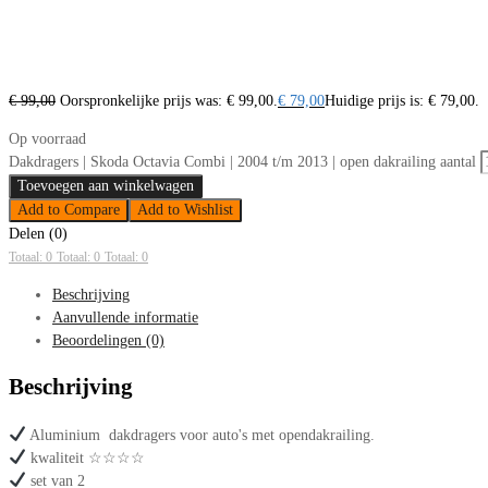
€
99,00
Oorspronkelijke prijs was: € 99,00.
€
79,00
Huidige prijs is: € 79,00.
Op voorraad
Dakdragers | Skoda Octavia Combi | 2004 t/m 2013 | open dakrailing aantal
Toevoegen aan winkelwagen
Add to Compare
Add to Wishlist
Delen (0)
Totaal: 0
Totaal: 0
Totaal: 0
Beschrijving
Aanvullende informatie
Beoordelingen (0)
Beschrijving
Aluminium dakdragers voor auto's met opendakrailing.
kwaliteit ☆☆☆☆
set van 2