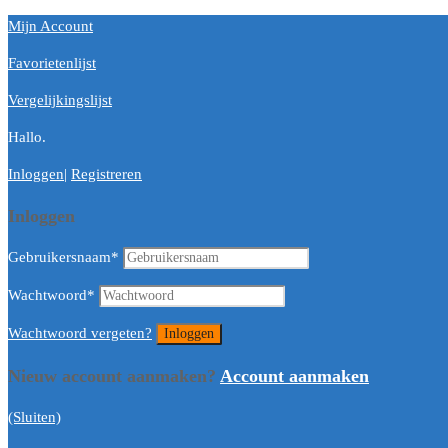
Mijn Account
Favorietenlijst
Vergelijkingslijst
Hallo.
Inloggen
|
Registreren
Inloggen
Gebruikersnaam
*
Wachtwoord
*
Wachtwoord vergeten?
Nieuw account aanmaken?
Account aanmaken
(Sluiten)