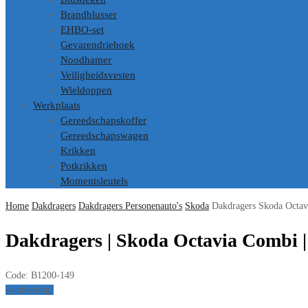
Brandblusser
EHBO-set
Gevarendriehoek
Noodhamer
Veiligheidsvesten
Wieldoppen
Werkplaats
Gereedschapskoffer
Gereedschapswagen
Krikken
Potkrikken
Momentsleutels
Home
Dakdragers
Dakdragers Personenauto's
Skoda
Dakdragers Skoda Octav
Dakdragers | Skoda Octavia Combi | 
Code:
B1200-149
Aanbieding!