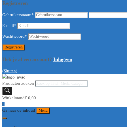
Registreren
Gebruikersnaam
*
E-mail
*
Wachtwoord
*
Heb je al een account?
Inloggen
(Sluiten)
Producten zoeken
Winkelmand
€
0,00
0
Ga naar de inhoud
Menu