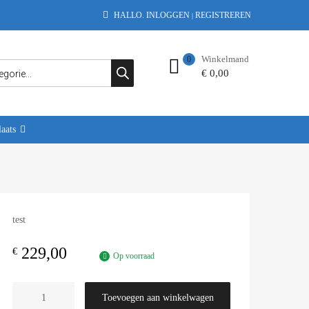
HALLO.
INLOGGEN
REGISTREREN
|
Winkelmand
0
€
0,00
aats
test
229,00
€
Op voorraad
Toevoegen aan winkelwagen