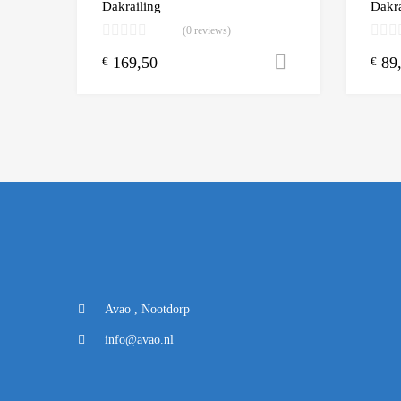
Dakrailing
Dakra
(0 reviews)
169,50
89
Toevoegen aa
€
€
Avao , Nootdorp
info@avao.nl