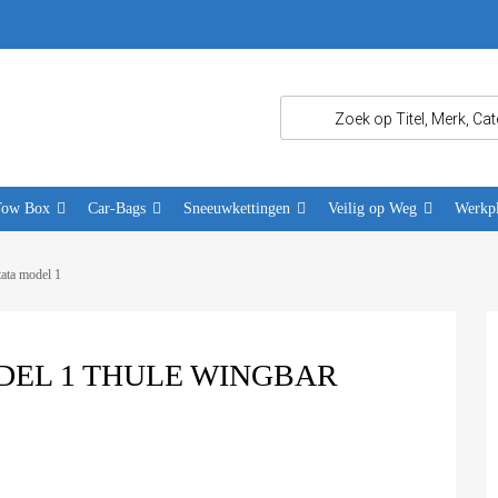
Tow Box
Car-Bags
Sneeuwkettingen
Veilig op Weg
Werkpl
ata model 1
DEL 1 THULE WINGBAR