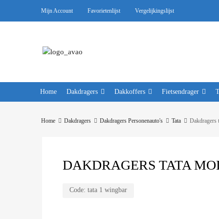
Mijn Account
Favorietenlijst
Vergelijkingslijst
Home
Dakdragers
Dakkoffers
Fietsendrager
Home
Dakdragers
Dakdragers Personenauto's
Tata
Dakdragers t
DAKDRAGERS TATA MO
Code:
tata 1 wingbar