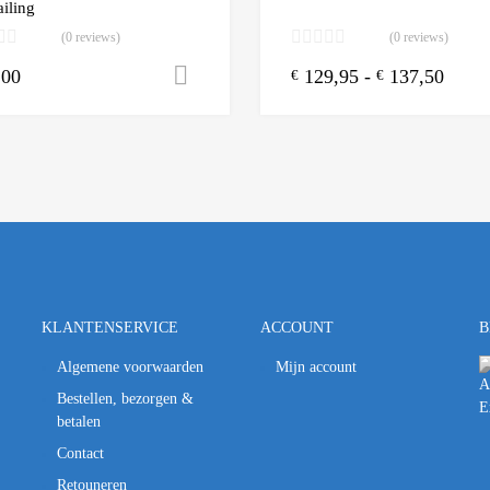
iling
(0 reviews)
(0 reviews)
,00
129,95
-
137,50
n winkelwagen
Toevoegen aan winkelwagen
€
€
KLANTENSERVICE
ACCOUNT
B
Algemene voorwaarden
Mijn account
Bestellen, bezorgen &
betalen
Contact
Retouneren