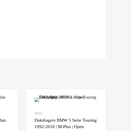
Add to Wishlist
Add to Wishlist
BMW
Add to Compare
Add t
dan
Dakdragers BMW 5 Serie Touring
1992-2010 | M-Plus | Open