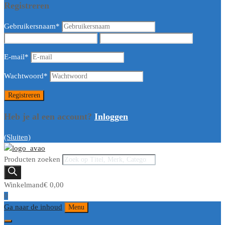
Registreren
Gebruikersnaam
*
E-mail
*
Wachtwoord
*
Heb je al een account?
Inloggen
(Sluiten)
Producten zoeken
Winkelmand
€
0,00
0
Ga naar de inhoud
Menu