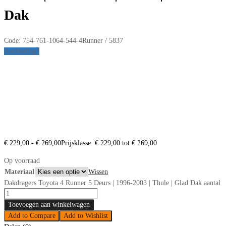
Dak
Code:
754-761-1064-544-4Runner / 5837
Aanbieding!
€
229,00
-
€
269,00
Prijsklasse: € 229,00 tot € 269,00
Op voorraad
Materiaal
Wissen
Dakdragers Toyota 4 Runner 5 Deurs | 1996-2003 | Thule | Glad Dak aantal
Toevoegen aan winkelwagen
Add to Compare
Add to Wishlist