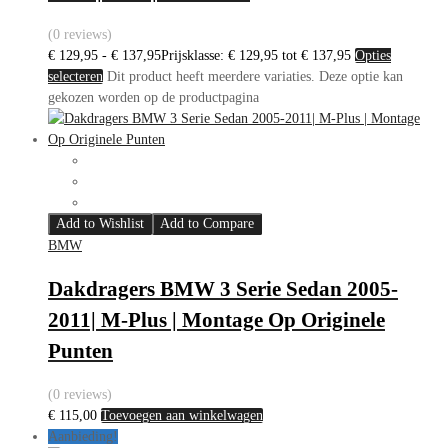
(0 reviews)
€
129,95
-
€
137,95
Prijsklasse: € 129,95 tot € 137,95
Opties
selecteren
Dit product heeft meerdere variaties. Deze optie kan
gekozen worden op de productpagina
Add to Wishlist
Add to Compare
BMW
Dakdragers BMW 3 Serie Sedan 2005-
2011| M-Plus | Montage Op Originele
Punten
(0 reviews)
€
115,00
Toevoegen aan winkelwagen
Aanbieding!