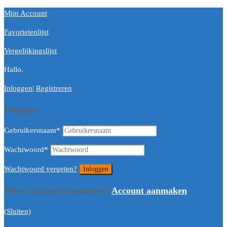
Mijn Account
Favorietenlijst
Vergelijkingslijst
Hallo.
Inloggen
|
Registreren
Inloggen
Gebruikersnaam
*
Wachtwoord
*
Wachtwoord vergeten?
Nieuw account aanmaken?
Account aanmaken
(Sluiten)