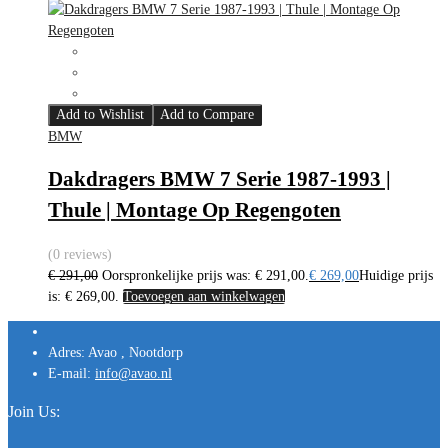
Add to Wishlist
Add to Compare
BMW
Dakdragers BMW 7 Serie 1987-1993 |
Thule | Montage Op Regengoten
(0 reviews)
€
291,00
Oorspronkelijke prijs was: € 291,00.
€
269,00
Huidige prijs
is: € 269,00.
Toevoegen aan winkelwagen
Adres:
Avao , Nootdorp
E-mail:
info@avao.nl
Join Us: