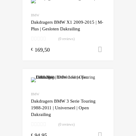
Add to Wishlist
Add to Compare
BMW
Dakdragers BMW X1 2009-2015 | M-
Plus | Gesloten Dakrailing
(0 reviews)
169,50
Toevoegen
€
Add to Wishlist
Add to Compare
BMW
Dakdragers BMW 3 Serie Touring
1988-2011 | Universeel | Open
Dakrailing
(0 reviews)
94,95
Toevoegen
€