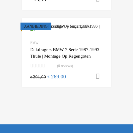
AANBIEDING!
Add to Wishlist
Add to Compare
BMW
Dakdragers BMW 7 Serie 1987-1993 |
Thule | Montage Op Regengoten
(0 reviews)
269,00
Toevoegen
€
291,00
€