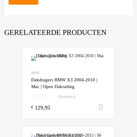
GERELATEERDE PRODUCTEN
Add to Wishlist
Add to Compare
BMW
Dakdragers BMW X3 2004-2010 |
Mac | Open Dakrailing
(0 reviews)
129,95
Toevoegen
€