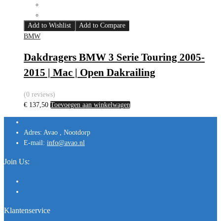
Add to Wishlist
Add to Compare
BMW
Dakdragers BMW 3 Serie Touring 2005-
2015 | Mac | Open Dakrailing
(0 reviews)
€
137,50
Toevoegen aan winkelwagen
Adres:
Avao , Nootdorp
E-mail:
info@avao.nl
Join Us:
Klantenservice