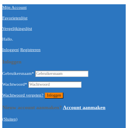
Mijn Account
Favorietenlijst
Vergelijkingslijst
Hallo.
Inloggen
|
Registreren
Inloggen
Gebruikersnaam
*
Wachtwoord
*
Wachtwoord vergeten?
Nieuw account aanmaken?
Account aanmaken
(Sluiten)