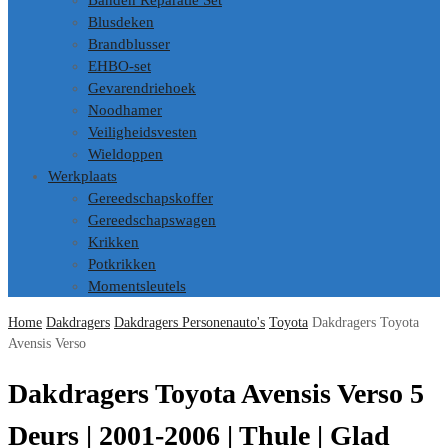
Banden Reparatie Set
Blusdeken
Brandblusser
EHBO-set
Gevarendriehoek
Noodhamer
Veiligheidsvesten
Wieldoppen
Werkplaats
Gereedschapskoffer
Gereedschapswagen
Krikken
Potkrikken
Momentsleutels
Home
Dakdragers
Dakdragers Personenauto's
Toyota
Dakdragers Toyota
Avensis Verso
Dakdragers Toyota Avensis Verso 5
Deurs | 2001-2006 | Thule | Glad