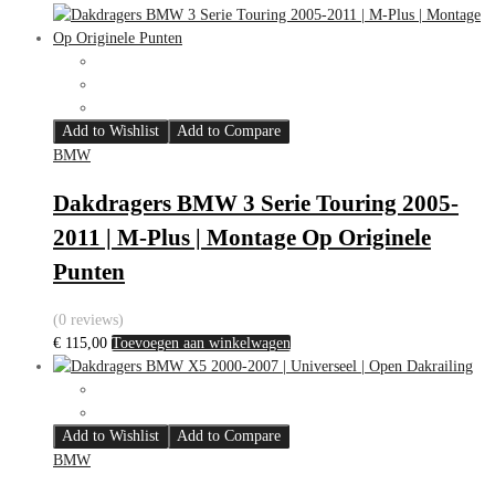
Add to Wishlist
Add to Compare
BMW
Dakdragers BMW 3 Serie Touring 2005-
2011 | M-Plus | Montage Op Originele
Punten
(0 reviews)
€
115,00
Toevoegen aan winkelwagen
Add to Wishlist
Add to Compare
BMW