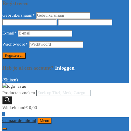
Registreren
Gebruikersnaam
*
E-mail
*
Wachtwoord
*
Heb je al een account?
Inloggen
(Sluiten)
Producten zoeken
Winkelmand
€
0,00
0
Ga naar de inhoud
Menu