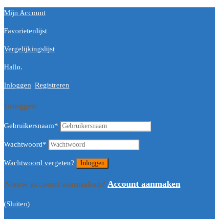
Mijn Account
Favorietenlijst
Vergelijkingslijst
Hallo.
Inloggen
|
Registreren
Inloggen
Gebruikersnaam
*
Wachtwoord
*
Wachtwoord vergeten?
Nieuw account aanmaken?
Account aanmaken
(Sluiten)