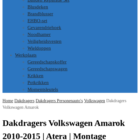
Banden Reparatie Set
Blusdeken
Brandblusser
EHBO-set
Gevarendriehoek
Noodhamer
Veiligheidsvesten
Wieldoppen
Werkplaats
Gereedschapskoffer
Gereedschapswagen
Krikken
Potkrikken
Momentsleutels
Home
Dakdragers
Dakdragers Personenauto's
Volkswagen
Dakdragers
Volkswagen Amarok
Dakdragers Volkswagen Amarok
2010-2015 | Atera | Montage