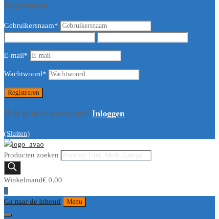
Registreren
Gebruikersnaam
*
E-mail
*
Wachtwoord
*
Heb je al een account?
Inloggen
(Sluiten)
Producten zoeken
Winkelmand
€
0,00
0
Ga naar de inhoud
Menu