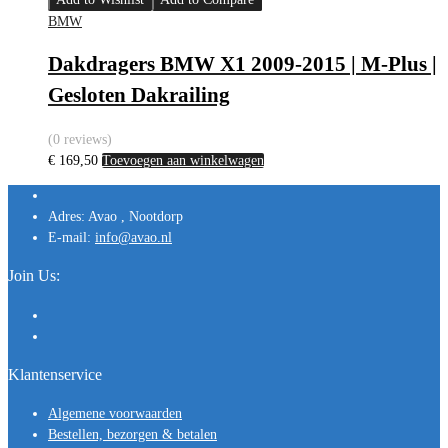
BMW
Dakdragers BMW X1 2009-2015 | M-Plus |
Gesloten Dakrailing
(0 reviews)
€
169,50
Toevoegen aan winkelwagen
Adres:
Avao , Nootdorp
E-mail:
info@avao.nl
Join Us:
Klantenservice
Algemene voorwaarden
Bestellen, bezorgen & betalen