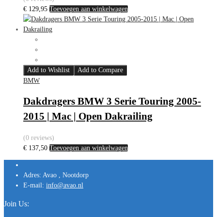
€
129,95
Toevoegen aan winkelwagen
Add to Wishlist
Add to Compare
BMW
Dakdragers BMW 3 Serie Touring 2005-
2015 | Mac | Open Dakrailing
(0 reviews)
€
137,50
Toevoegen aan winkelwagen
Adres:
Avao , Nootdorp
E-mail:
info@avao.nl
Join Us: