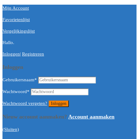
Mijn Account
Favorietenlijst
Vergelijkingslijst
Hallo.
Inloggen
|
Registreren
Inloggen
Gebruikersnaam
*
Wachtwoord
*
Wachtwoord vergeten?
Nieuw account aanmaken?
Account aanmaken
(Sluiten)