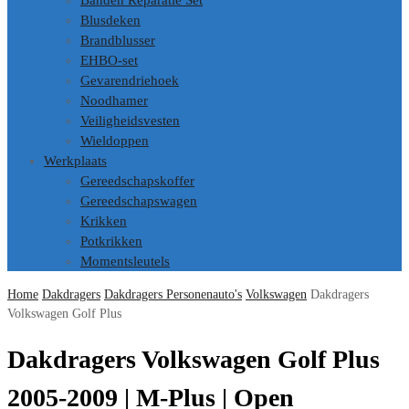
Banden Reparatie Set
Blusdeken
Brandblusser
EHBO-set
Gevarendriehoek
Noodhamer
Veiligheidsvesten
Wieldoppen
Werkplaats
Gereedschapskoffer
Gereedschapswagen
Krikken
Potkrikken
Momentsleutels
Home
Dakdragers
Dakdragers Personenauto's
Volkswagen
Dakdragers
Volkswagen Golf Plus
Dakdragers Volkswagen Golf Plus
2005-2009 | M-Plus | Open