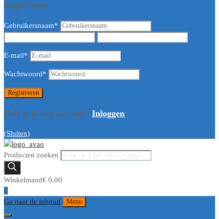
Registreren
Gebruikersnaam
*
E-mail
*
Wachtwoord
*
Heb je al een account?
Inloggen
(Sluiten)
Producten zoeken
Winkelmand
€
0,00
0
Ga naar de inhoud
Menu