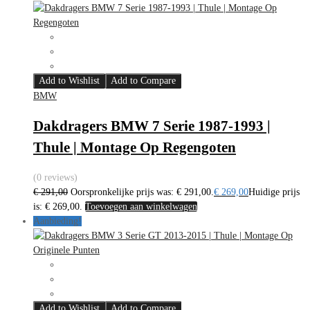
Add to Wishlist
Add to Compare
BMW
Dakdragers BMW 7 Serie 1987-1993 |
Thule | Montage Op Regengoten
(0 reviews)
€
291,00
Oorspronkelijke prijs was: € 291,00.
€
269,00
Huidige prijs
is: € 269,00.
Toevoegen aan winkelwagen
Aanbieding!
Add to Wishlist
Add to Compare