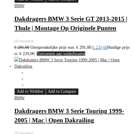
BMW
Dakdragers BMW 3 Serie GT 2013-2015 |
Thule | Montage Op Originele Punten
(0 reviews)
€
291,00
Oorspronkelijke prijs was: € 291,00.
€
229,00
Huidige prijs
is: € 229,00.
Toevoegen aan winkelwagen
Add to Wishlist
Add to Compare
BMW
Dakdragers BMW 3 Serie Touring 1999-
2005 | Mac | Open Dakrailing
(0 reviews)