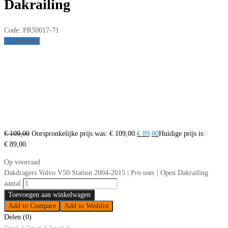
Dakrailing
Code:
PR50017-71
Aanbieding!
€
109,00
Oorspronkelijke prijs was: € 109,00.
€
89,00
Huidige prijs is:
€ 89,00.
Op voorraad
Dakdragers Volvo V50 Station 2004-2015 | Pro user | Open Dakrailing
aantal
Toevoegen aan winkelwagen
Add to Compare
Add to Wishlist
Delen (0)