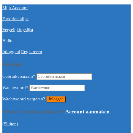
Mijn Account
Favorietenlijst
Vergelijkingslijst
Hallo.
Inloggen
|
Registreren
Inloggen
Gebruikersnaam
*
Wachtwoord
*
Wachtwoord vergeten?
Nieuw account aanmaken?
Account aanmaken
(Sluiten)