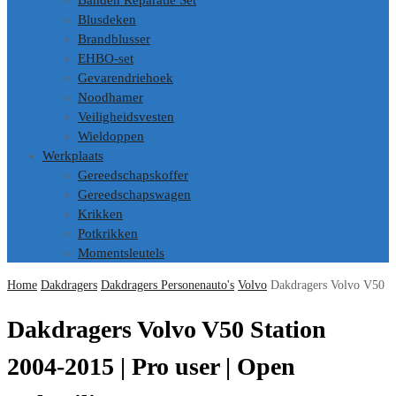
Banden Reparatie Set
Blusdeken
Brandblusser
EHBO-set
Gevarendriehoek
Noodhamer
Veiligheidsvesten
Wieldoppen
Werkplaats
Gereedschapskoffer
Gereedschapswagen
Krikken
Potkrikken
Momentsleutels
Home
Dakdragers
Dakdragers Personenauto's
Volvo
Dakdragers Volvo V50
Dakdragers Volvo V50 Station
2004-2015 | Pro user | Open