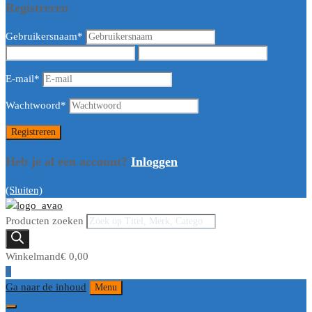
Registreren
Gebruikersnaam
*
E-mail
*
Wachtwoord
*
Heb je al een account?
Inloggen
(Sluiten)
Producten zoeken
Winkelmand
€
0,00
0
Ga naar de inhoud
Menu