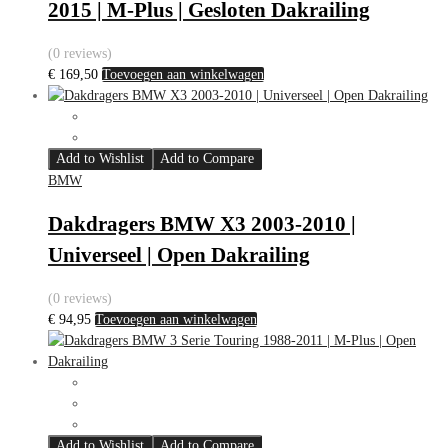
2015 | M-Plus | Gesloten Dakrailing
(0 reviews)
€
169,50
Toevoegen aan winkelwagen
Add to Wishlist
Add to Compare
BMW
Dakdragers BMW X3 2003-2010 |
Universeel | Open Dakrailing
(0 reviews)
€
94,95
Toevoegen aan winkelwagen
Add to Wishlist
Add to Compare