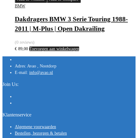
BMW
Dakdragers BMW 3 Serie Touring 1988-
2011 | M-Plus | Open Dakrailing
(0 reviews)
€
89,00
Toevoegen aan winkelwagen
Adres:
Avao , Nootdorp
E-mail:
info@avao.nl
Join Us:
Klantenservice
Algemene voorwaarden
Bestellen, bezorgen & betalen