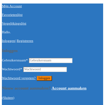
Mijn Account
Favorietenlijst
Vergelijkingslijst
Hallo.
Inloggen
|
Registreren
Inloggen
Gebruikersnaam
*
Wachtwoord
*
Wachtwoord vergeten?
Nieuw account aanmaken?
Account aanmaken
(Sluiten)