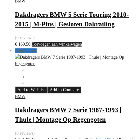
BMW
Dakdragers BMW 5 Serie Touring 2010-
2015 | M-Plus | Gesloten Dakrailing
(0 reviews)
€
169,50
Toevoegen aan winkelwagen
Aanbieding!
Add to Wishlist
Add to Compare
BMW
Dakdragers BMW 7 Serie 1987-1993 |
Thule | Montage Op Regengoten
(0 reviews)