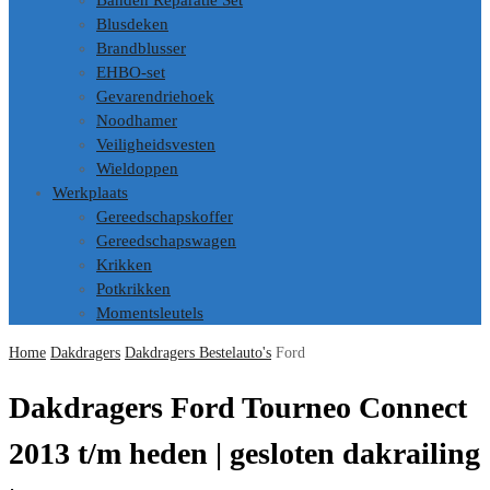
Banden Reparatie Set
Blusdeken
Brandblusser
EHBO-set
Gevarendriehoek
Noodhamer
Veiligheidsvesten
Wieldoppen
Werkplaats
Gereedschapskoffer
Gereedschapswagen
Krikken
Potkrikken
Momentsleutels
Home
Dakdragers
Dakdragers Bestelauto's
Ford
Dakdragers Ford Tourneo Connect
2013 t/m heden | gesloten dakrailing