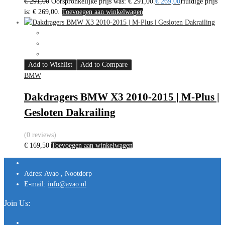
€
291,00
Oorspronkelijke prijs was: € 291,00.
€
269,00
Huidige prijs
is: € 269,00.
Toevoegen aan winkelwagen
Add to Wishlist
Add to Compare
BMW
Dakdragers BMW X3 2010-2015 | M-Plus |
Gesloten Dakrailing
(0 reviews)
€
169,50
Toevoegen aan winkelwagen
Adres:
Avao , Nootdorp
E-mail:
info@avao.nl
Join Us: