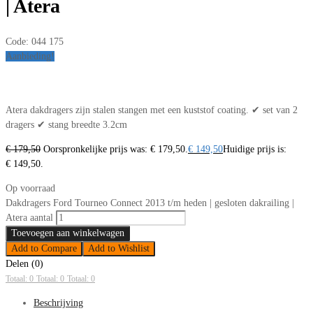
| Atera
Code:
044 175
Aanbieding!
Atera dakdragers zijn stalen stangen met een kuststof coating. ✔ set van 2
dragers ✔ stang breedte 3.2cm
€
179,50
Oorspronkelijke prijs was: € 179,50.
€
149,50
Huidige prijs is:
€ 149,50.
Op voorraad
Dakdragers Ford Tourneo Connect 2013 t/m heden | gesloten dakrailing |
Atera aantal
Toevoegen aan winkelwagen
Add to Compare
Add to Wishlist
Delen (0)
Totaal: 0
Totaal: 0
Totaal: 0
Beschrijving