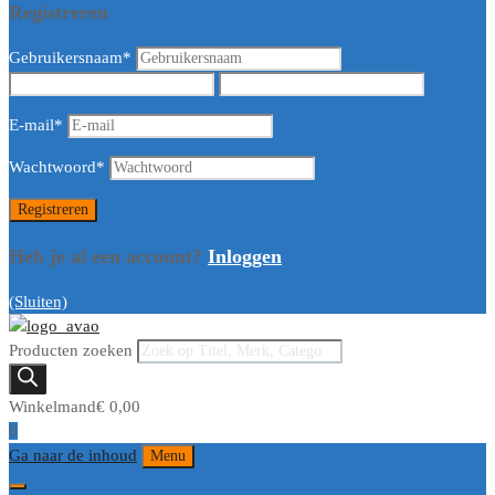
Registreren
Gebruikersnaam
*
E-mail
*
Wachtwoord
*
Heb je al een account?
Inloggen
(Sluiten)
Producten zoeken
Winkelmand
€
0,00
0
Ga naar de inhoud
Menu