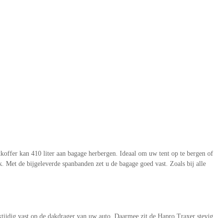
ffer kan 410 liter aan bagage herbergen. Ideaal om uw tent op te bergen of
 Met de bijgeleverde spanbanden zet u de bagage goed vast. Zoals bij alle
ktijdig vast op de dakdrager van uw auto. Daarmee zit de Hapro Traxer stevig