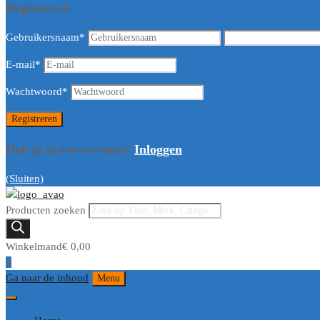
Registreren
Gebruikersnaam
*
E-mail
*
Wachtwoord
*
Heb je al een account?
Inloggen
(Sluiten)
Producten zoeken
Winkelmand
€
0,00
0
Ga naar de inhoud
Menu