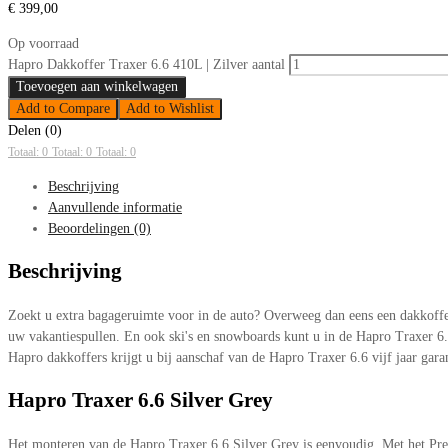
€
399,00
Op voorraad
Hapro Dakkoffer Traxer 6.6 410L | Zilver aantal
Toevoegen aan winkelwagen
Add to Compare
Add to Wishlist
Delen (0)
Totaal: 0
Totaal: 0
Totaal: 0
Beschrijving
Aanvullende informatie
Beoordelingen (0)
Beschrijving
Zoekt u extra bagageruimte voor in de auto? Overweeg dan eens een dakkoffe
uw vakantiespullen. En ook ski's en snowboards kunt u in de Hapro Traxer 6.
Hapro dakkoffers krijgt u bij aanschaf van de Hapro Traxer 6.6 vijf jaar garan
Hapro Traxer 6.6 Silver Grey
Het monteren van de Hapro Traxer 6.6 Silver Grey is eenvoudig. Met het Prem