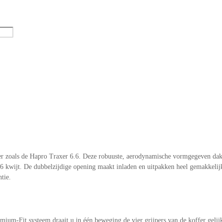
r zoals de Hapro Traxer 6.6. Deze robuuste, aerodynamische vormgegeven dakko
6 kwijt. De dubbelzijdige opening maakt inladen en uitpakken heel gemakkelijk.
tie.
ium-Fit systeem draait u in één beweging de vier grijpers van de koffer gelij