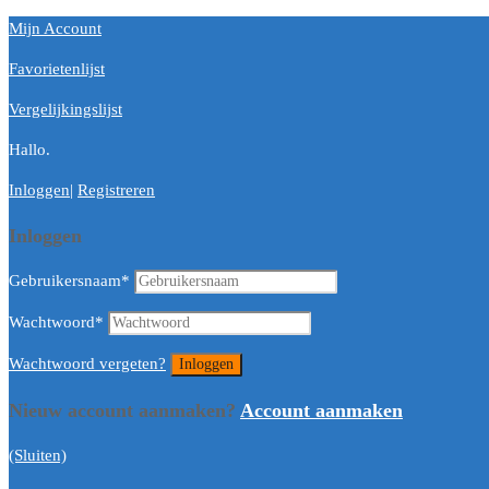
Mijn Account
Favorietenlijst
Vergelijkingslijst
Hallo.
Inloggen
|
Registreren
Inloggen
Gebruikersnaam
*
Wachtwoord
*
Wachtwoord vergeten?
Nieuw account aanmaken?
Account aanmaken
(Sluiten)