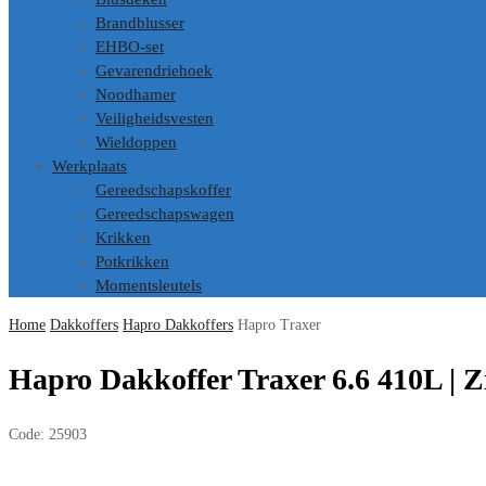
Brandblusser
EHBO-set
Gevarendriehoek
Noodhamer
Veiligheidsvesten
Wieldoppen
Werkplaats
Gereedschapskoffer
Gereedschapswagen
Krikken
Potkrikken
Momentsleutels
Home
Dakkoffers
Hapro Dakkoffers
Hapro Traxer
Hapro Dakkoffer Traxer 6.6 410L | Z
Code:
25903