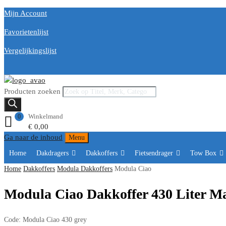
Mijn Account
Favorietenlijst
Vergelijkingslijst
Producten zoeken
Winkelmand
0
€
0,00
Ga naar de inhoud
Menu
Home
Dakdragers
Dakkoffers
Fietsendrager
Tow Box
Home
Dakkoffers
Modula Dakkoffers
Modula Ciao
Modula Ciao Dakkoffer 430 Liter Ma
Code:
Modula Ciao 430 grey