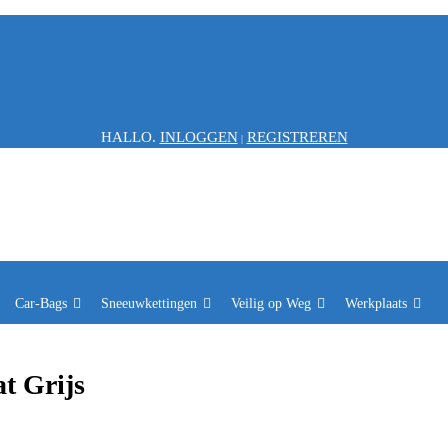
HALLO.
INLOGGEN
REGISTREREN
|
Car-Bags
Sneeuwkettingen
Veilig op Weg
Werkplaats
t Grijs