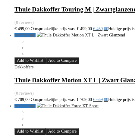
Thule Dakkoffer Touring M | Zwartglanzen
(0 reviews)
€
499,00
Oorspronkelijke prijs was: € 499,00.
€
469,00
Huidige prijs is
Aanbieding!
Add to Wishlist
Add to Compare
Dakkoffers
Thule Dakkoffer Motion XT L | Zwart Glan
(0 reviews)
€
709,00
Oorspronkelijke prijs was: € 709,00.
€
669,00
Huidige prijs is
Aanbieding!
Add to Wishlist
Add to Compare