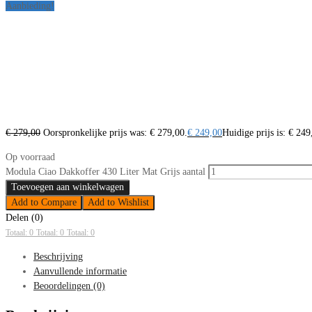
Aanbieding!
€
279,00
Oorspronkelijke prijs was: € 279,00.
€
249,00
Huidige prijs is: € 249
Op voorraad
Modula Ciao Dakkoffer 430 Liter Mat Grijs aantal
Toevoegen aan winkelwagen
Add to Compare
Add to Wishlist
Delen (0)
Totaal: 0
Totaal: 0
Totaal: 0
Beschrijving
Aanvullende informatie
Beoordelingen (0)