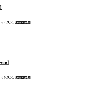
d
: € 469,00.
Lees verder
zend
: € 669,00.
Lees verder