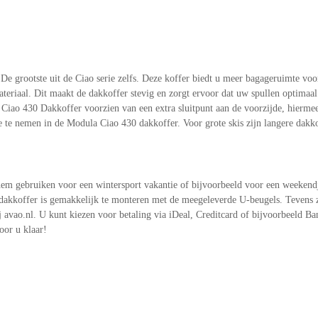
e grootste uit de Ciao serie zelfs. Deze koffer biedt u meer bagageruimte vo
eriaal. Dit maakt de dakkoffer stevig en zorgt ervoor dat uw spullen optimaal
Ciao 430 Dakkoffer voorzien van een extra sluitpunt aan de voorzijde, hiermee b
 te nemen in de Modula Ciao 430 dakkoffer. Voor grote skis zijn langere dakko
m gebruiken voor een wintersport vakantie of bijvoorbeeld voor een weekendj
 dakkoffer is gemakkelijk te monteren met de meegeleverde U-beugels. Tevens 
avao.nl. U kunt kiezen voor betaling via iDeal, Creditcard of bijvoorbeeld Ban
oor u klaar!