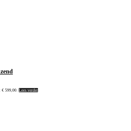
nzend
: € 599,00.
Lees verder