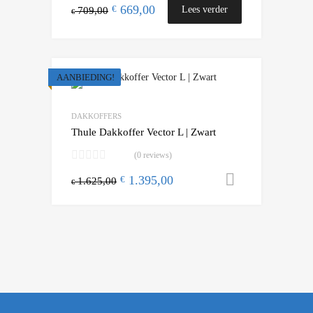
669,00
€
Lees verder
709,00
€
AANBIEDING!
Add to Wishlist
Add to Compare
DAKKOFFERS
Thule Dakkoffer Vector L | Zwart
(0 reviews)
1.395,00
Toevoegen
€
1.625,00
€