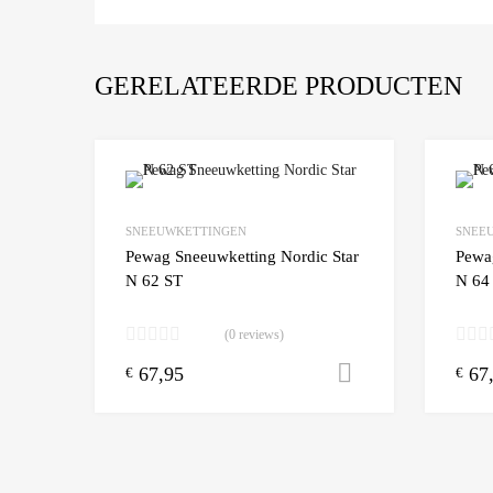
GERELATEERDE PRODUCTEN
Add to Wishlist
SNEEUWKETTINGEN
SNEE
Add to
Pewag Sneeuwketting Nordic Star
Pewa
N 62 ST
N 64
(0 reviews)
67,95
67
Toevoegen aa
€
€