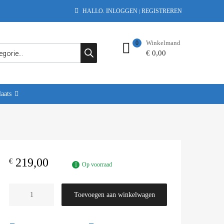
HALLO.
INLOGGEN
REGISTREREN
|
Winkelmand
0
€
0,00
aats
219,00
€
Op voorraad
Toevoegen aan winkelwagen