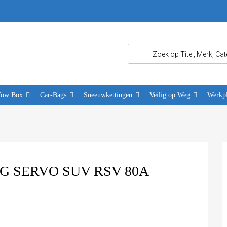
Tow Box
Car-Bags
Sneeuwkettingen
Veilig op Weg
Werkpl
 SERVO SUV RSV 80A