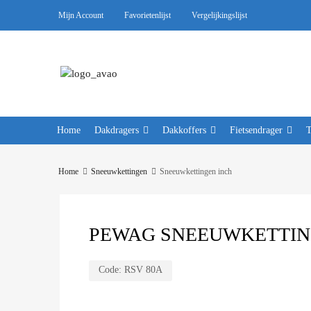
Mijn Account
Favorietenlijst
Vergelijkingslijst
Home
Dakdragers
Dakkoffers
Fietsendrager
Home
Sneeuwkettingen
Sneeuwkettingen inch
PEWAG SNEEUWKETTING
Code:
RSV 80A