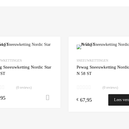
Add to Wishlist
UWKETTINGEN
SNEEUWKETTINGEN
 Compare
Add to Compare
g Sneeuwketting Nordic Star
Pewag Sneeuwketting Nordic
 ST
N 58 ST
(0 reviews)
(0 reviews)
,95
n winkelwagen
Toevoegen aan winkelwagen
67,95
€
Lees ver