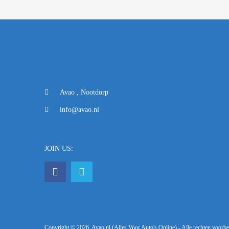
Avao , Nootdorp
info@avao.nl
JOIN US:
Copyright ©
2026
Avao.nl (Alles Voor Auto's Online) - Alle rechten voor