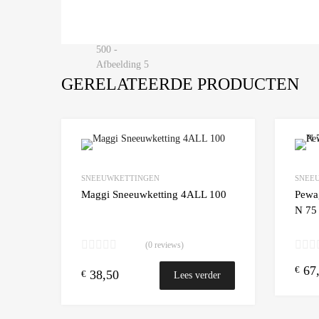
GERELATEERDE PRODUCTEN
Add to Wishlist
SNEEUWKETTINGEN
SNEE
Add to
Maggi Sneeuwketting 4ALL 100
Pewa
N 75
(0 reviews)
67
€
38,50
€
Lees verder