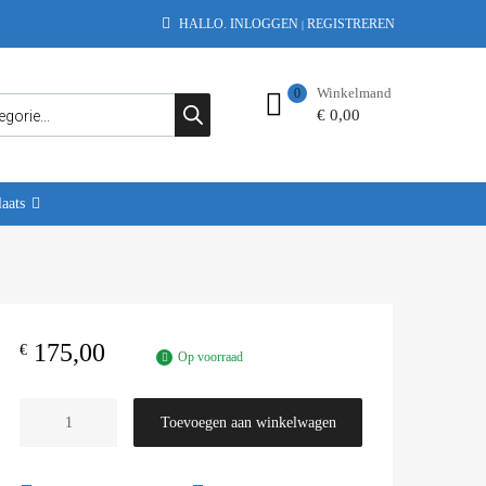
HALLO.
INLOGGEN
REGISTREREN
|
Winkelmand
0
€
0,00
aats
175,00
€
Op voorraad
Toevoegen aan winkelwagen