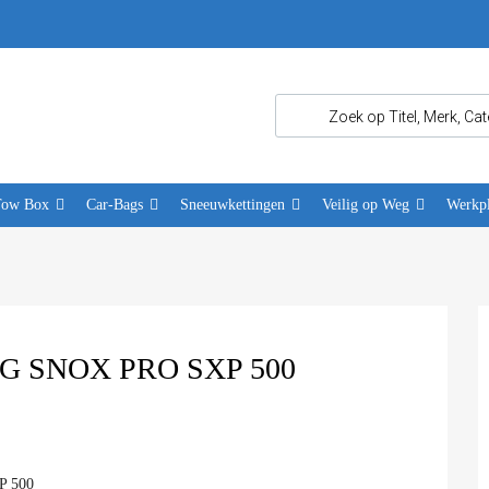
Tow Box
Car-Bags
Sneeuwkettingen
Veilig op Weg
Werkpl
 SNOX PRO SXP 500