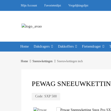
Mijn Account
Favorietenlijst
Vergelijkingslijst
Home
Dakdragers
Dakkoffers
Fietsendrager
Home
Sneeuwkettingen
Sneeuwkettingen inch
PEWAG SNEEUWKETTING
Code:
SXP 500