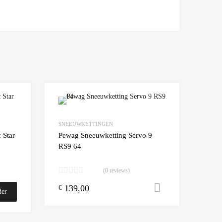
Add to Wishlist
Add to Wishlist
SNEEUWKETTINGEN
Add to Compare
Add t
 Star
Pewag Sneeuwketting Servo 9
RS9 64
(0 reviews)
139,00
Toevoegen a
€
der