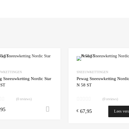
Add to Wishlist
UWKETTINGEN
SNEEUWKETTINGEN
 Compare
Add to Compare
g Sneeuwketting Nordic Star
Pewag Sneeuwketting Nordic
 ST
N 58 ST
(0 reviews)
(0 reviews)
,95
Toevoegen aan winkelwagen
67,95
€
Lees ver