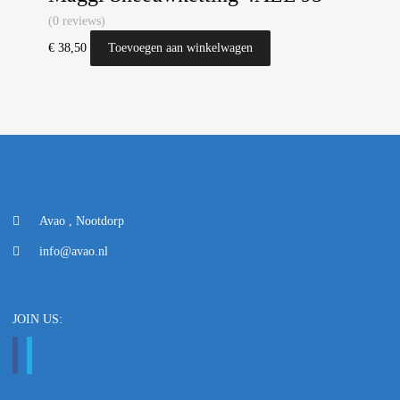
(0 reviews)
€
38,50
Toevoegen aan winkelwagen
Avao , Nootdorp
info@avao.nl
JOIN US: