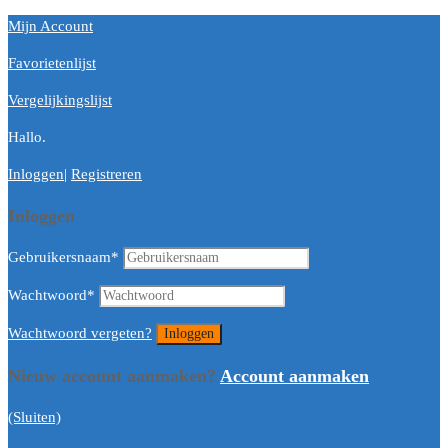
Mijn Account
Favorietenlijst
Vergelijkingslijst
Hallo.
Inloggen
|
Registreren
Inloggen
Gebruikersnaam
*
Wachtwoord
*
Wachtwoord vergeten?
Nieuw account aanmaken?
Account aanmaken
(Sluiten)