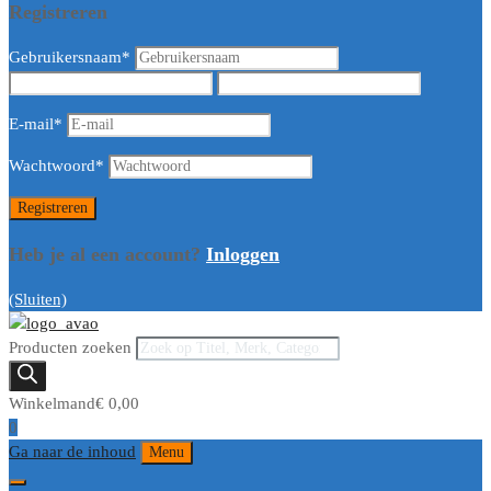
Registreren
Gebruikersnaam
*
E-mail
*
Wachtwoord
*
Heb je al een account?
Inloggen
(Sluiten)
Producten zoeken
Winkelmand
€
0,00
0
Ga naar de inhoud
Menu