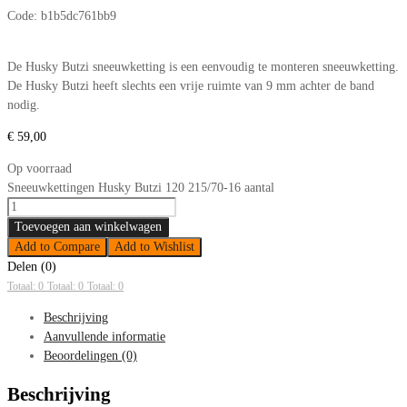
Code:
b1b5dc761bb9
De Husky Butzi sneeuwketting is een eenvoudig te monteren sneeuwketting.
De Husky Butzi heeft slechts een vrije ruimte van 9 mm achter de band
nodig.
€
59,00
Op voorraad
Sneeuwkettingen Husky Butzi 120 215/70-16 aantal
Toevoegen aan winkelwagen
Add to Compare
Add to Wishlist
Delen (0)
Totaal: 0
Totaal: 0
Totaal: 0
Beschrijving
Aanvullende informatie
Beoordelingen (0)
Beschrijving