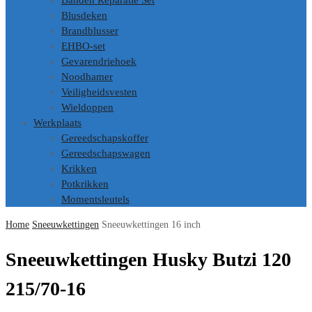
Banden Reparatie Set
Blusdeken
Brandblusser
EHBO-set
Gevarendriehoek
Noodhamer
Veiligheidsvesten
Wieldoppen
Werkplaats
Gereedschapskoffer
Gereedschapswagen
Krikken
Potkrikken
Momentsleutels
Home
Sneeuwkettingen
Sneeuwkettingen 16 inch
Sneeuwkettingen Husky Butzi 120
215/70-16