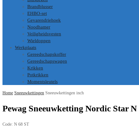
Brandblusser
EHBO-set
Gevarendriehoek
Noodhamer
Veiligheidsvesten
Wieldoppen
Werkplaats
Gereedschapskoffer
Gereedschapswagen
Krikken
Potkrikken
Momentsleutels
Home
Sneeuwkettingen
Sneeuwkettingen inch
Pewag Sneeuwketting Nordic Star N
Code:
N 68 ST