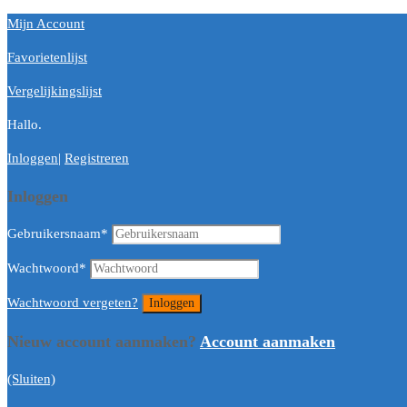
Mijn Account
Favorietenlijst
Vergelijkingslijst
Hallo.
Inloggen
|
Registreren
Inloggen
Gebruikersnaam
*
Wachtwoord
*
Wachtwoord vergeten?
Nieuw account aanmaken?
Account aanmaken
(Sluiten)