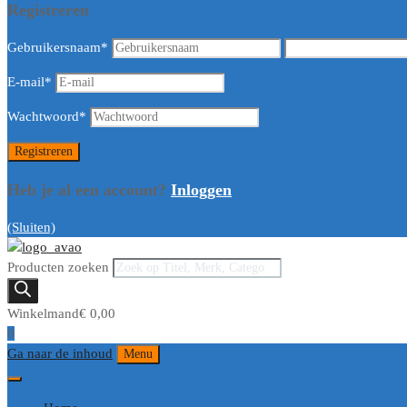
Registreren
Gebruikersnaam
*
E-mail
*
Wachtwoord
*
Heb je al een account?
Inloggen
(Sluiten)
Producten zoeken
Winkelmand
€
0,00
0
Ga naar de inhoud
Menu