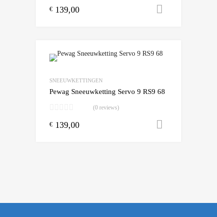
139,00
Toevoegen
€
Add to Wishlist
Add to Compare
SNEEUWKETTINGEN
Pewag Sneeuwketting Servo 9 RS9 68
(0 reviews)
139,00
Toevoegen
€