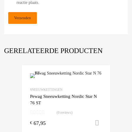
reactie plaats.
GERELATEERDE PRODUCTEN
Add to Wishlist
Add to Compare
SNEEUWKETTINGEN
Pewag Sneeuwketting Nordic Star N
76 ST
(0 reviews)
67,95
Toevoegen
€