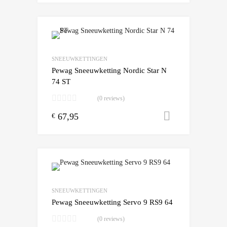
Add to Wishlist
Add to Compare
SNEEUWKETTINGEN
Pewag Sneeuwketting Nordic Star N
74 ST
(0 reviews)
67,95
Toevoegen
€
Add to Wishlist
Add to Compare
SNEEUWKETTINGEN
Pewag Sneeuwketting Servo 9 RS9 64
(0 reviews)