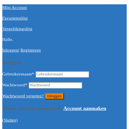
Mijn Account
Favorietenlijst
Vergelijkingslijst
Hallo.
Inloggen
|
Registreren
Inloggen
Gebruikersnaam
*
Wachtwoord
*
Wachtwoord vergeten?
Nieuw account aanmaken?
Account aanmaken
(Sluiten)