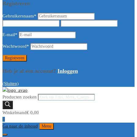
Registreren
Gebruikersnaam
*
E-mail
*
Wachtwoord
*
Heb je al een account?
Inloggen
(Sluiten)
Producten zoeken
Winkelmand
€
0,00
0
Ga naar de inhoud
Menu