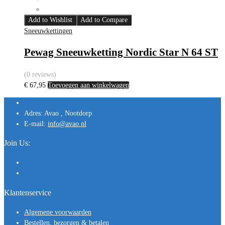
Add to Wishlist
Add to Compare
Sneeuwkettingen
Pewag Sneeuwketting Nordic Star N 64 ST
(0 reviews)
€
67,95
Toevoegen aan winkelwagen
Adres:
Avao , Nootdorp
E-mail:
info@avao.nl
Join Us:
Klantenservice
Algemene voorwaarden
Bestellen, bezorgen & betalen