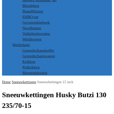
Banden Reparatie Set
Blusdeken
Brandblusser
EHBO-set
Gevarendriehoek
Noodhamer
Veiligheidsvesten
Wieldoppen
Werkplaats
Gereedschapskoffer
Gereedschapswagen
Krikken
Potkrikken
Momentsleutels
Home
Sneeuwkettingen
Sneeuwkettingen 15 inch
Sneeuwkettingen Husky Butzi 130
235/70-15