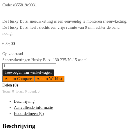
Code:
e355819c0931
De Husky Butzi sneeuwketting is een eenvoudig te monteren sneeuwketting.
De Husky Butzi heeft slechts een vrije ruimte van 9 mm achter de band
nodig.
€
59,00
Op voorraad
Sneeuwkettingen Husky Butzi 130 235/70-15 aantal
Toevoegen aan winkelwagen
Add to Compare
Add to Wishlist
Delen (0)
Totaal: 0
Totaal: 0
Totaal: 0
Beschrijving
Aanvullende informatie
Beoordelingen (0)
Beschrijving