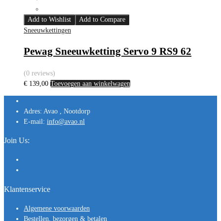
Add to Wishlist
Add to Compare
Sneeuwkettingen
Pewag Sneeuwketting Servo 9 RS9 62
(0 reviews)
€
139,00
Toevoegen aan winkelwagen
Adres:
Avao , Nootdorp
E-mail:
info@avao.nl
Join Us:
Klantenservice
Algemene voorwaarden
Bestellen, bezorgen & betalen