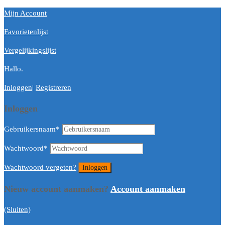
Mijn Account
Favorietenlijst
Vergelijkingslijst
Hallo.
Inloggen
|
Registreren
Inloggen
Gebruikersnaam
*
Wachtwoord
*
Wachtwoord vergeten?
Nieuw account aanmaken?
Account aanmaken
(Sluiten)