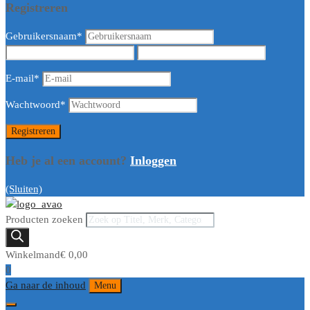
Registreren
Gebruikersnaam
*
E-mail
*
Wachtwoord
*
Heb je al een account?
Inloggen
(Sluiten)
Producten zoeken
Winkelmand
€
0,00
0
Ga naar de inhoud
Menu