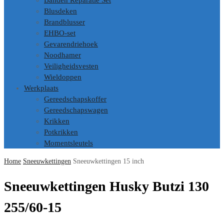
Banden Reparatie Set
Blusdeken
Brandblusser
EHBO-set
Gevarendriehoek
Noodhamer
Veiligheidsvesten
Wieldoppen
Werkplaats
Gereedschapskoffer
Gereedschapswagen
Krikken
Potkrikken
Momentsleutels
Home
Sneeuwkettingen
Sneeuwkettingen 15 inch
Sneeuwkettingen Husky Butzi 130
255/60-15