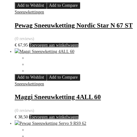
Add to Wishlist
Add to Compare
Sneeuwkettingen
Pewag Sneeuwketting Nordic Star N 67 ST
(0 reviews)
€
67,95
Toevoegen aan winkelwagen
Add to Wishlist
Add to Compare
Sneeuwkettingen
Maggi Sneeuwketting 4ALL 60
(0 reviews)
€
38,50
Toevoegen aan winkelwagen