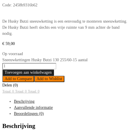
Code:
2458b9316b62
De Husky Butzi sneeuwketting is een eenvoudig te monteren sneeuwketting.
De Husky Butzi heeft slechts een vrije ruimte van 9 mm achter de band
nodig.
€
59,00
Op voorraad
Sneeuwkettingen Husky Butzi 130 255/60-15 aantal
Toevoegen aan winkelwagen
Add to Compare
Add to Wishlist
Delen (0)
Totaal: 0
Totaal: 0
Totaal: 0
Beschrijving
Aanvullende informatie
Beoordelingen (0)
Beschrijving