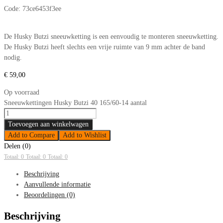
Code:
73ce6453f3ee
De Husky Butzi sneeuwketting is een eenvoudig te monteren sneeuwketting.
De Husky Butzi heeft slechts een vrije ruimte van 9 mm achter de band
nodig.
€
59,00
Op voorraad
Sneeuwkettingen Husky Butzi 40 165/60-14 aantal
Toevoegen aan winkelwagen
Add to Compare
Add to Wishlist
Delen (0)
Totaal: 0
Totaal: 0
Totaal: 0
Beschrijving
Aanvullende informatie
Beoordelingen (0)
Beschrijving