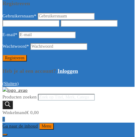
Registreren
Gebruikersnaam
*
E-mail
*
Wachtwoord
*
Heb je al een account?
Inloggen
(Sluiten)
Producten zoeken
Winkelmand
€
0,00
0
Ga naar de inhoud
Menu