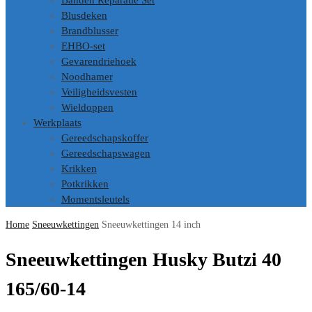
Banden Reparatie Set
Blusdeken
Brandblusser
EHBO-set
Gevarendriehoek
Noodhamer
Veiligheidsvesten
Wieldoppen
Werkplaats
Gereedschapskoffer
Gereedschapswagen
Krikken
Potkrikken
Momentsleutels
Home
Sneeuwkettingen
Sneeuwkettingen 14 inch
Sneeuwkettingen Husky Butzi 40
165/60-14