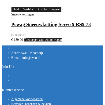
Add to Wishlist
Add to Compare
Sneeuwkettingen
Pewag Sneeuwketting Servo 9 RS9 73
(0 reviews)
€
139,00
Toevoegen aan winkelwagen
Adres:
Avao , Nootdorp
E-mail:
info@avao.nl
Join Us:
Klantenservice
Algemene voorwaarden
Bestellen, bezorgen & betalen