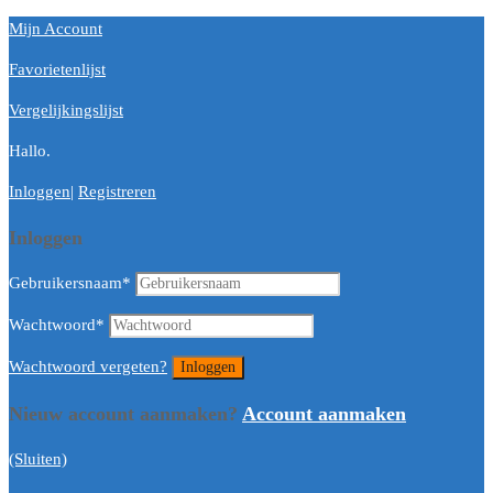
Mijn Account
Favorietenlijst
Vergelijkingslijst
Hallo.
Inloggen
|
Registreren
Inloggen
Gebruikersnaam
*
Wachtwoord
*
Wachtwoord vergeten?
Nieuw account aanmaken?
Account aanmaken
(Sluiten)