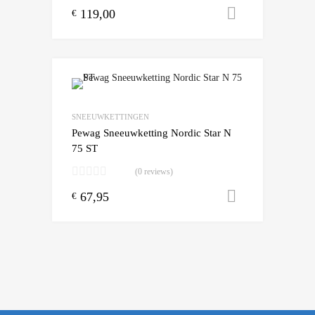
119,00
Toevoegen
€
Add to Wishlist
Add to Compare
SNEEUWKETTINGEN
Pewag Sneeuwketting Nordic Star N
75 ST
(0 reviews)
67,95
Toevoegen
€