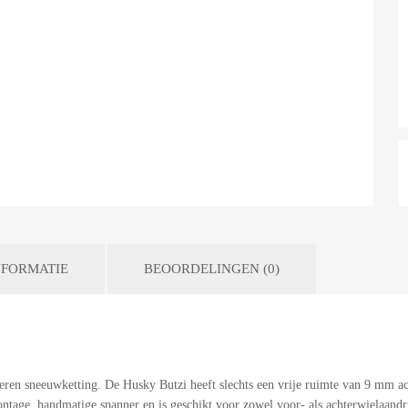
FORMATIE
BEOORDELINGEN (0)
ren sneeuwketting. De Husky Butzi heeft slechts een vrije ruimte van 9 mm ac
ntage, handmatige spanner en is geschikt voor zowel voor- als achterwielaan