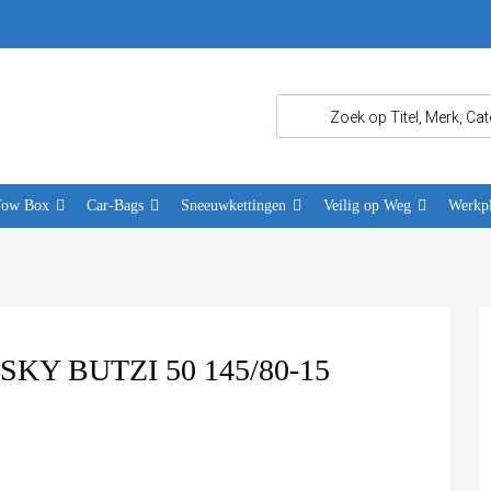
Tow Box
Car-Bags
Sneeuwkettingen
Veilig op Weg
Werkpl
Y BUTZI 50 145/80-15