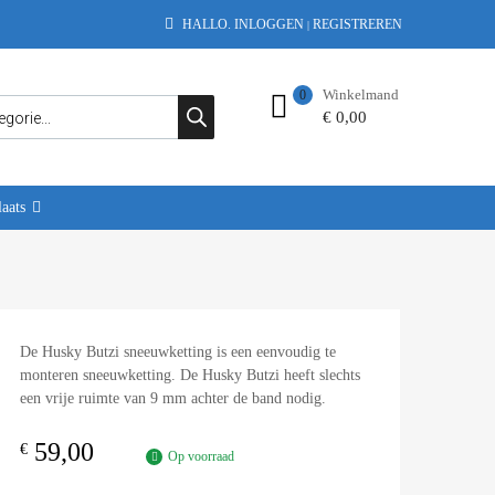
HALLO.
INLOGGEN
REGISTREREN
|
Winkelmand
0
€
0,00
aats
De Husky Butzi sneeuwketting is een eenvoudig te
monteren sneeuwketting. De Husky Butzi heeft slechts
een vrije ruimte van 9 mm achter de band nodig.
59,00
€
Op voorraad