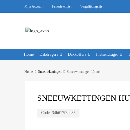
Mijn Account
Favorietenlijst
Vergelijkingslijst
Home
Dakdragers
Dakkoffers
Fietsendrager
Home
Sneeuwkettingen
Sneeuwkettingen 15 inch
SNEEUWKETTINGEN HUSK
Code:
34b617f3ba85