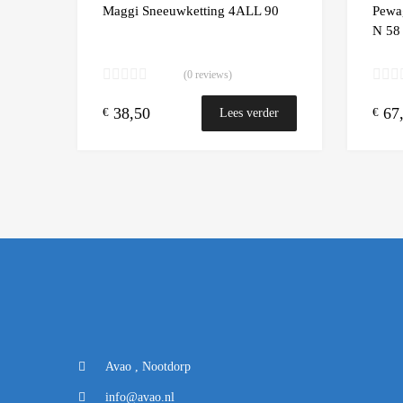
Add to
Maggi Sneeuwketting 4ALL 90
Pewa
N 58
(0 reviews)
38,50
67
€
€
Lees verder
Avao , Nootdorp
info@avao.nl