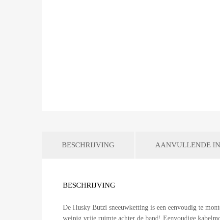
BESCHRIJVING
AANVULLENDE IN
BESCHRIJVING
De Husky Butzi sneeuwketting is een eenvoudig te monte
weinig vrije ruimte achter de band! Eenvoudige kabelmo