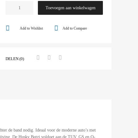
Toevoegen aan winkelwagen
Add to Wishlist
Add to Compare
DELEN (0)
hter de band nodig. Ideaal voor de moderne auto’s met
drijving. De Husky Butzi voldoet aan de TUV, GS en O-