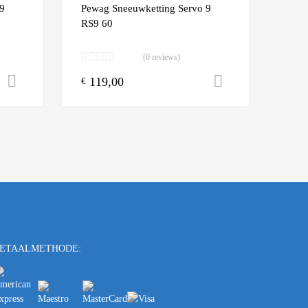
Add to Compare
Add t
9
Pewag Sneeuwketting Servo 9
RS9 60
(0 reviews)
119,00
Toevoegen aan winkelwagen
Toevoegen a
€
ETAALMETHODE: