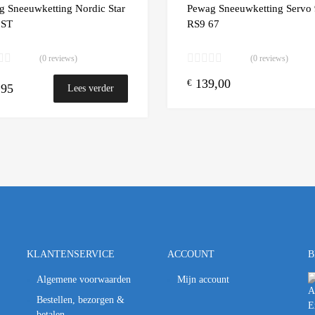
 Compare
Add to Compare
g Sneeuwketting Nordic Star
Pewag Sneeuwketting Servo 
 ST
RS9 67
(0 reviews)
(0 reviews)
139,00
€
,95
Lees verder
KLANTENSERVICE
ACCOUNT
B
Algemene voorwaarden
Mijn account
Bestellen, bezorgen &
betalen