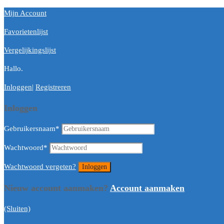
Mijn Account
Favorietenlijst
Vergelijkingslijst
Hallo.
Inloggen
|
Registreren
Inloggen
Gebruikersnaam
*
Wachtwoord
*
Wachtwoord vergeten?
Nieuw account aanmaken?
Account aanmaken
(Sluiten)