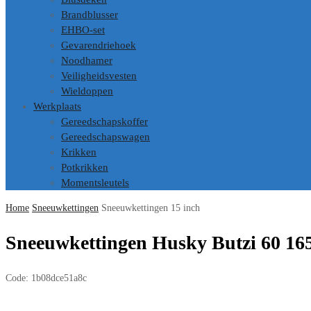
Brandblusser
EHBO-set
Gevarendriehoek
Noodhamer
Veiligheidsvesten
Wieldoppen
Werkplaats
Gereedschapskoffer
Gereedschapswagen
Krikken
Potkrikken
Momentsleutels
Home
Sneeuwkettingen
Sneeuwkettingen 15 inch
Sneeuwkettingen Husky Butzi 60 16
Code:
1b08dce51a8c