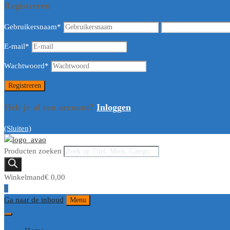
Registreren
Gebruikersnaam
*
E-mail
*
Wachtwoord
*
Heb je al een account?
Inloggen
(Sluiten)
Producten zoeken
Winkelmand
€
0,00
0
Ga naar de inhoud
Menu