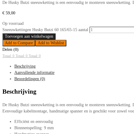
De Husky Butzi sneeuwketting is een eenvoudig te monteren sneeuwketting. D
€
59,00
Op voorraad
Sneeuwkettingen Husky Butzi 60 165/65-15 aantal
Toevoegen aan winkelwagen
Add to Compare
Add to Wishlist
Delen (0)
Totaal: 0
Totaal: 0
Totaal: 0
Beschrijving
Aanvullende informatie
Beoordelingen (0)
Beschrijving
De Husky Butzi sneeuwketting is een eenvoudig te monteren sneeuwketting. De
Eenvoudige kabelmontage, handmatige spanner en is geschikt voor zowel voor
Efficiënt en eenvoudig
Binnnenspelling: 9 mm